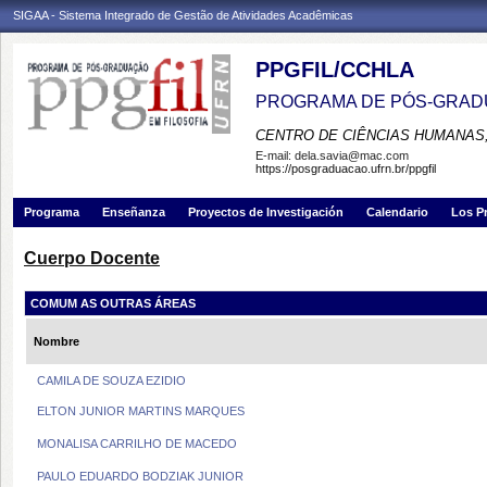
SIGAA - Sistema Integrado de Gestão de Atividades Acadêmicas
PPGFIL/CCHLA
PROGRAMA DE PÓS-GRADU
CENTRO DE CIÊNCIAS HUMANAS,
E-mail:
dela.savia@mac.com
https://posgraduacao.ufrn.br/ppgfil
Programa
Enseñanza
Proyectos de Investigación
Calendario
Los P
Cuerpo Docente
COMUM AS OUTRAS ÁREAS
Nombre
CAMILA DE SOUZA EZIDIO
ELTON JUNIOR MARTINS MARQUES
MONALISA CARRILHO DE MACEDO
PAULO EDUARDO BODZIAK JUNIOR