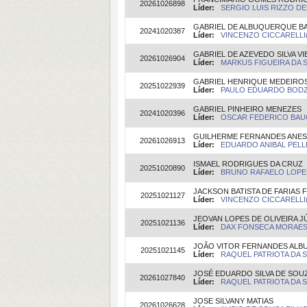
20261026898
Líder:
SERGIO LUIS RIZZO DEL
GABRIEL DE ALBUQUERQUE B
20241020387
Líder:
VINCENZO CICCARELLI(O
GABRIEL DE AZEVEDO SILVA VI
20261026904
Líder:
MARKUS FIGUEIRA DA SI
GABRIEL HENRIQUE MEDEIROS 
20251022939
Líder:
PAULO EDUARDO BODZIA
GABRIEL PINHEIRO MENEZES
20241020396
Líder:
OSCAR FEDERICO BAUC
GUILHERME FERNANDES ANES
20261026913
Líder:
EDUARDO ANIBAL PELLE
ISMAEL RODRIGUES DA CRUZ
20251020890
Líder:
BRUNO RAFAELO LOPES 
JACKSON BATISTA DE FARIAS 
20251021127
Líder:
VINCENZO CICCARELLI(O
JEOVAN LOPES DE OLIVEIRA J
20251021136
Líder:
DAX FONSECA MORAES 
JOÃO VITOR FERNANDES AL
20251021145
Líder:
RAQUEL PATRIOTA DA SI
JOSÉ EDUARDO SILVA DE SOU
20261027840
Líder:
RAQUEL PATRIOTA DA SI
JOSE SILVANY MATIAS
20261026628