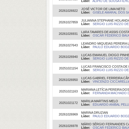
Líder:
ALIPIO DE SOUSA FILHO(
JOSÉ VICTOR DE LIMA NETO
20261026922
Líder:
GISELE AMARAL DOS SA
JULIANNA STEPHANE HOLAND
20261027859
Líder:
SERGIO LUIS RIZZO DEL
LARA TAVARES DE ASSIS COST
20261026931
Líder:
OSCAR FEDERICO BAUC
LEANDRO MIQUEIAS PEREIRA 
20261027643
Líder:
PAULO EDUARDO BODZIA
LUCAS EMANUEL DIOGO PINHEI
20261026940
Líder:
SERGIO LUIS RIZZO DEL
LUCAS FRANCISCO COSTA DE 
20251021154
Líder:
SERGIO LUIS RIZZO DEL
LUCAS GABRIEL FERREIRA CÂ
20261026950
Líder:
VINCENZO CICCARELLI(O
MARIANA LETÍCIA PEREIRA D
20251021163
Líder:
FERNANDA MACHADO DE
MARILIA MARTINS MELO
20251021172
Líder:
EDUARDO ANIBAL PELLE
MARINA DRUZIAN
20261026969
Líder:
PAULO EDUARDO BODZIA
MÁRIO SÉRGIO FERNANDES C
20261026978
Líder:
OSCAR FEDERICO BAUC