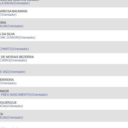
A SAVIA(Orientador)
ARBOSA BAUMANN
rientador)
EIRA
LVA(Orientador)
DA SILVA
K JUNIOR(Orientador)
HWITZ(Orientador)
 DE MORAIS BEZERRA
JERO(Orientador)
VAZ(Orientador)
FERREIRA
rientador)
ÚNIOR
PAES NASCIMENTO(Orientador)
BUQUERQUE
LVA(Orientador)
ZA
LVA(Orientador)