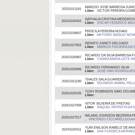
MARIZIO JOSE BARBOSA JUNI
20251021181
Líder:
VICTOR PEREIRA GOMES 
NATHALIA CRISTINA MEDEIROS
20241020402
Líder:
OSCAR FEDERICO BAUC
PRISCILA PEREIRA NOVAIS
20231018607
Líder:
ANTONIO BASILIO NOVA
RENATO ZANETI DELGADO
20261027652
Líder:
MARKUS FIGUEIRA DA SI
RICARDO DA SILVA BARBOSA F
20261026987
Líder:
CINARA MARIA LEITE NA
RICARDO FERNANDO SILVA
20261026996
Líder:
JOSE IVAN RODRIGUES 
THALES SALA GUARIENTO
20251021190
Líder:
EDUARDO ANIBAL PELLE
TONY ROBINSON SIMO DOUMB
20261025335
Líder:
VITOR SILVEIRA DE FREITAS
20261027008
Líder:
RAQUEL PATRIOTA DA SI
WILAMS JOHNSON BEZERRA P
20261027017
,
VINCENZO CICCARELLI(Orien
YURI ENILSON RABELO DE AR
20241020411
Líder:
DAX FONSECA MORAES 