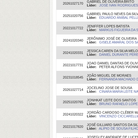
GABRIEL DE OLIVEIRA BRITO
20261027170
Líder:
JOSE IVAN RODRIGUES 
GABRIEL PAULO NEVES DA SIL
20251020756
Líder:
EDUARDO ANIBAL PELLE
JENIFFER LOPES BATISTA
20221017722
Líder:
MARKUS FIGUEIRA DA SI
JERÔNIMO JOSÉ DE OLIVEIRA
20241020340
Líder:
GISELE AMARAL DOS SA
JESSICA CAREN DA SILVA MELO
20241020331
Líder:
DANIEL DURANTE PEREIR
JOAO DANIEL DANTAS DE OLIV
20221017731
Líder:
PETER ALFONS YVONNE 
JOÃO MIGUEL DE MORAES
20231018545
Líder:
FERNANDA MACHADO DE
JOCELINO JOSE DE SOUSA
20261027714
Líder:
CINARA MARIA LEITE NA
JONHKAT LEITE DOS SANTOS
20251020765
Líder:
BRUNO RAFAELO LOPES 
JORDÃO CARDOSO CLÉBER 
20241020322
Líder:
VINCENZO CICCARELLI(O
JOSÉ GILLIARD SANTOS DA SIL
20221017820
Líder:
ALIPIO DE SOUSA FILHO(
JOSEGLEY ANDRADE DE LUCE