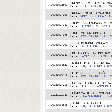
BRENO LOPES DE FREITAS XAV
20251022859
Líder:
GISELE AMARAL DOS SA
BRUNA DE OLIVEIRA CAMPANO
20261027151
Líder:
VINCENZO CICCARELLI(O
CAUIM FERREIRA DAS NEVES 
20261027240
Líder:
SERGIO LUIS RIZZO DEL
DANIEL MOTA MENDONCA
20261027198
Líder:
JOSE IVAN RODRIGUES 
DOUGLAS ANDRÉ GONÇALVES 
20261027269
Líder:
PAULO EDUARDO BODZIA
EDILSON CONSTANTINO DA SI
20251020747
Líder:
SAMIR BEZERRA GORSKY
EMANUEL DJACI DE OLIVEIRA 
20231018527
Líder:
RAQUEL PATRIOTA DA SI
FELIPE RODRIGUES SIMÕES
20241000473
Líder:
JOSE IVAN RODRIGUES 
FLADMYLLA OHANA DE SOUZA 
20221017713
Líder:
FEDERICO SANGUINETTI
FLÁVIO MAFALDO DE SOUZA F
20251022311
Líder:
CINARA MARIA LEITE NA
GABRIEL BRAGA ZARTH
20231018536
Líder:
RAQUEL PATRIOTA DA SI