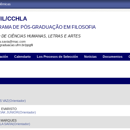
adêmicas
IL/CCHLA
AMA DE PÓS-GRADUAÇÃO EM FILOSOFIA
 DE CIÊNCIAS HUMANAS, LETRAS E ARTES
la.savia@mac.com
graduacao.ufrn.br/ppgfil
gación
Calendario
Los Procesos de Selección
Noticias
Documentos
VAZ(Orientador)
 EVARISTO
K JUNIOR(Orientador)
A MARQUES
A SAVIA(Orientador)