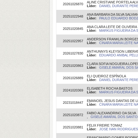
ALINE CRISTIANE PORTELA AL
20261026870
Líder:
DANIEL DURANTE PEREIR
ANA BARBARA DA SILVA SALVIA
20251022948
Líder:
PAULO EDUARDO BODZIA
ANA CLARA LEITE DE OLIVEIRA
20251020845
Líder:
MARKUS FIGUEIRA DA SI
ANDERSON FRANKLIN BORGES 
20251022957
Líder:
CINARA MARIA LEITE NA
ANTHUNNYS KLEYSON LIBERAT
20261027830
Líder:
EDUARDO ANIBAL PELLE
CLARA SOFIA NOGUEIRA LOPE
20251020863
Líder:
GISELE AMARAL DOS SA
ELI QUEIROZ ESPÍNOLA
20261026889
Líder:
DANIEL DURANTE PEREIR
ELISABETH ROCHA BASTOS
20241020369
Líder:
MARKUS FIGUEIRA DA SI
EMANOEL JESUS DANTAS DE L
20231018447
Líder:
CINARA MARIA LEITE NA
FABIO ALEXANDRINO DA SILVA
20251020872
,
GISELE AMARAL DOS SANTOS(
FELIX FREIRE TOMAZ
20251020881
Líder:
JOSE IVAN RODRIGUES 
FRANCIMARIO GOMES RODRIG