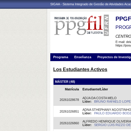
SIGAA - Sistema Integrado de Gestão de Atividades Ac
PPGF
PROGR
CENTRO
E-mail:
de
https://pos
Programa
Enseñanza
Proyectos de Investi
Los Estudiantes Activos
MÁSTER (48)
Matrícula
Estudiante/Líder
ADJA DA COSTA MELO
20261028678
Líder:
BRUNO RAFAELO LOPES 
ADNA STHEPHANY AGOSTINHO
20261026851
Líder:
PAULO EDUARDO BODZIA
ALFREDO HENRIQUE OLIVEIR
20261026860
Líder:
SERGIO LUIS RIZZO DEL