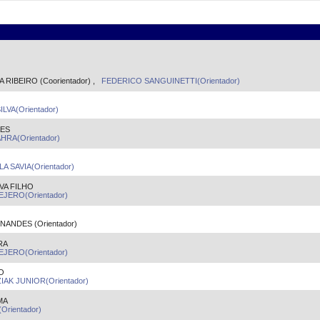
RIBEIRO (Coorientador) ,
FEDERICO SANGUINETTI(Orientador)
LVA(Orientador)
AES
HRA(Orientador)
A SAVIA(Orientador)
VA FILHO
JERO(Orientador)
ANDES (Orientador)
RA
JERO(Orientador)
O
K JUNIOR(Orientador)
MA
rientador)