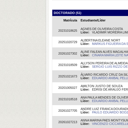
DOCTORADO (51)
Matrícula
Estudiante/Líder
AGNES DE OLIVEIRA COSTA
20231018625
Líder:
VLADIMIR MOREIRA LIMA 
ALBERTINA ELEANE NORT
20251020729
Líder:
MARKUS FIGUEIRA DA SI
ALINE FALEAN ALVES MAGALH
20261027302
Líder:
CINARA MARIA LEITE NA
ALLYSON PEREIRA DE ALMEIDA
20231018509
Líder:
SERGIO LUIS RIZZO DEL
ÁLVARO RICARDO CRUZ DA SIL
20251021673
Líder:
EDUARDO ANIBAL PELLE
AMILTON JUSTO DE SOUZA
20201005027
Líder:
EDRISI DE ARAUJO FERN
ANA PAULA MENDES DE OLIVEI
20231018518
Líder:
EDUARDO ANIBAL PELLE
ANDRE LUIZ FRANCA DOURAD
20261027705
Líder:
PAULO EDUARDO BODZIA
ANNA MARINA PAES MONTYSU
20261027213
Líder:
VINCENZO CICCARELLI(O