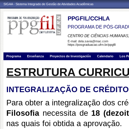
SIGAA - Sistema Integrado de Gestão de Atividades Acadêmicas
PPGFIL/CCHLA
PROGRAMA DE PÓS-GRADU
CENTRO DE CIÊNCIAS HUMANAS,
E-mail:
dela.savia@mac.com
https://posgraduacao.ufrn.br/ppgfil
Programa
Enseñanza
Proyectos de Investigación
Calendario
Los P
ESTRUTURA CURRIC
INTEGRALIZAÇÃO DE CRÉDITO
Para obter a integralização dos cr
Filosofia
necessita
de
18 (dezoit
nas quais foi obtida a aprovação.