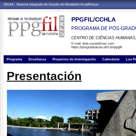
SIGAA - Sistema Integrado de Gestão de Atividades Acadêmicas
PPGFIL/CCHLA
PROGRAMA DE PÓS-GRADU
CENTRO DE CIÊNCIAS HUMANAS,
E-mail:
dela.savia@mac.com
https://posgraduacao.ufrn.br/ppgfil
Programa
Enseñanza
Proyectos de Investigación
Calendario
Los P
Presentación