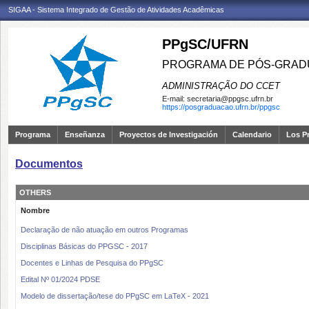
SIGAA - Sistema Integrado de Gestão de Atividades Acadêmicas
PPgSC/UFRN
PROGRAMA DE PÓS-GRAD
ADMINISTRAÇÃO DO CCET
E-mail:
secretaria@ppgsc.ufrn.br
https://posgraduacao.ufrn.br/ppgsc
Programa
Enseñanza
Proyectos de Investigación
Calendario
Los P
Documentos
OTHERS
Nombre
Declaração de não atuação em outros Programas
Disciplinas Básicas do PPGSC - 2017
Docentes e Linhas de Pesquisa do PPgSC
Edital Nº 01/2024 PDSE
Modelo de dissertação/tese do PPgSC em LaTeX - 2021