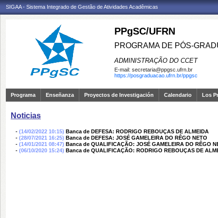
SIGAA - Sistema Integrado de Gestão de Atividades Acadêmicas
PPgSC/UFRN
PROGRAMA DE PÓS-GRAD
ADMINISTRAÇÃO DO CCET
E-mail:
secretaria@ppgsc.ufrn.br
https://posgraduacao.ufrn.br/ppgsc
Programa
Enseñanza
Proyectos de Investigación
Calendario
Los P
Noticias
-
(14/02/2022 10:15)
Banca de DEFESA: RODRIGO REBOUÇAS DE ALMEIDA
-
(28/07/2021 16:25)
Banca de DEFESA: JOSÉ GAMELEIRA DO RÊGO NETO
-
(14/01/2021 08:47)
Banca de QUALIFICAÇÃO: JOSÉ GAMELEIRA DO RÊGO 
-
(06/10/2020 15:24)
Banca de QUALIFICAÇÃO: RODRIGO REBOUÇAS DE ALM