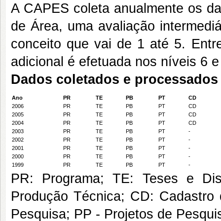
A CAPES coleta anualmente os dad
de Área, uma avaliação intermediá
conceito que vai de 1 até 5. Entr
adicional é efetuada nos níveis 6 e
Dados coletados e processados
Ano
PR
TE
PB
PT
CD
2006
PR
TE
PB
PT
CD
2005
PR
TE
PB
PT
CD
2004
PR
TE
PB
PT
CD
2003
PR
TE
PB
PT
-
2002
PR
TE
PB
PT
-
2001
PR
TE
PB
PT
-
2000
PR
TE
PB
PT
-
1999
PR
TE
PB
PT
-
PR: Programa; TE: Teses e Diss
Produção Técnica; CD: Cadastro d
Pesquisa; PP - Projetos de Pesqui