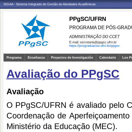
SIGAA - Sistema Integrado de Gestão de Atividades Acadêmicas
PPgSC/UFRN
PROGRAMA DE PÓS-GRAD
ADMINISTRAÇÃO DO CCET
E-mail:
secretaria@ppgsc.ufrn.br
https://posgraduacao.ufrn.br/ppgsc
Programa
Enseñanza
Proyectos de Investigación
Calendario
Los P
Avaliação do PPgSC
Avaliação
O PPgSC/UFRN é avaliado pelo C
Coordenação de Aperfeiçoamento 
Ministério da Educação (MEC).