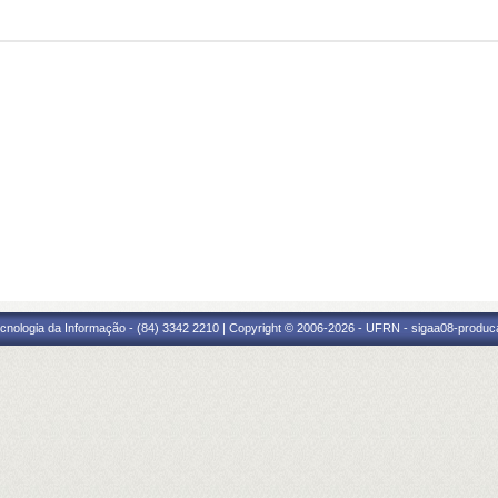
cnologia da Informação - (84) 3342 2210 | Copyright © 2006-2026 - UFRN - sigaa08-produca