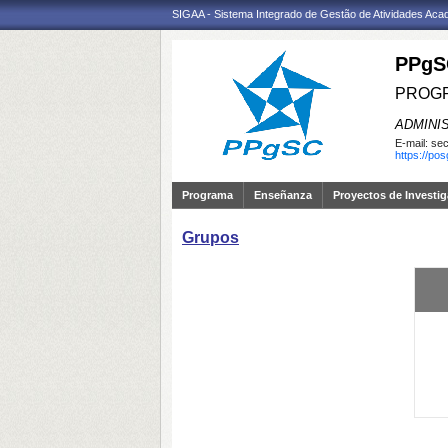
SIGAA - Sistema Integrado de Gestão de Atividades Ac
PPgS
PROGR
ADMINI
E-mail:
sec
https://po
Programa
Enseñanza
Proyectos de Investi
Grupos