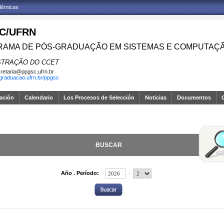
adêmicas
C/UFRN
AMA DE PÓS-GRADUAÇÃO EM SISTEMAS E COMPUTAÇ
STRAÇÃO DO CCET
retaria@ppgsc.ufrn.br
sgraduacao.ufrn.br/ppgsc
gación
Calendario
Los Procesos de Selección
Noticias
Documentos
BUSCAR
.
Año . Período: