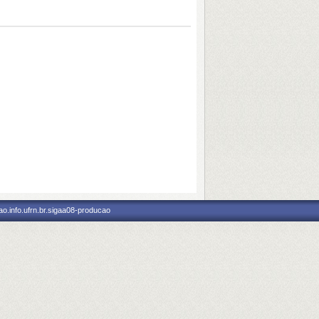
o.info.ufrn.br.sigaa08-producao