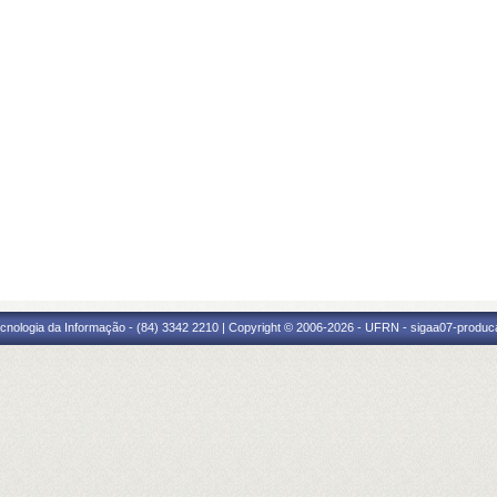
cnologia da Informação - (84) 3342 2210 | Copyright © 2006-2026 - UFRN - sigaa07-produca