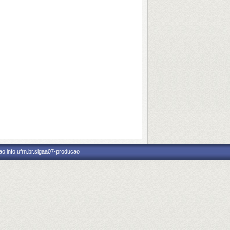
o.info.ufrn.br.sigaa07-producao