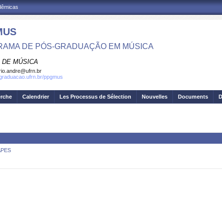
adêmicas
MUS
AMA DE PÓS-GRADUAÇÃO EM MÚSICA
 DE MÚSICA
io.andre@ufrn.br
sgraduacao.ufrn.br/ppgmus
erche
Calendrier
Les Processus de Sélection
Nouvelles
Documents
D
CAPES