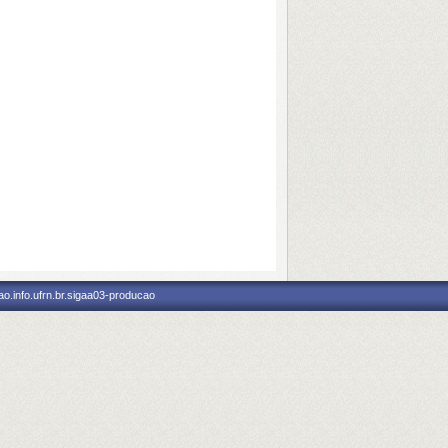
o.info.ufrn.br.sigaa03-producao