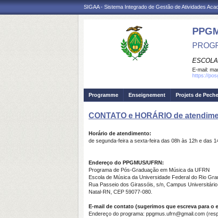
SIGAA - Sistema Integrado de Gestão de Atividades Ac
PPG
PROGR
ESCOLA
E-mail:
mar
https://po
Programme
Enseignement
Projets de Pech
CONTATO e HORÁRIO de atendim
Horário de atendimento:
de segunda-feira a sexta-feira das 08h às 12h e das 1
Endereço do PPGMUS/UFRN:
Programa de Pós-Graduação em Música da UFRN
Escola de Música da Universidade Federal do Rio Gra
Rua Passeio dos Girassóis, s/n, Campus Universitári
Natal-RN, CEP 59077-080.
E-mail de contato (sugerimos que escreva para o
Endereço do programa: ppgmus.ufrn@gmail.com (respo