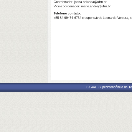
Coordenador: joana.holanda@ufrn.br
Vice-coordenador: mario.andre@ufrn.br
Telefone contato:
+55 84 99474-6734 (responsável: Leonardo Ventura, s
SIGAA | Superintendência de Te