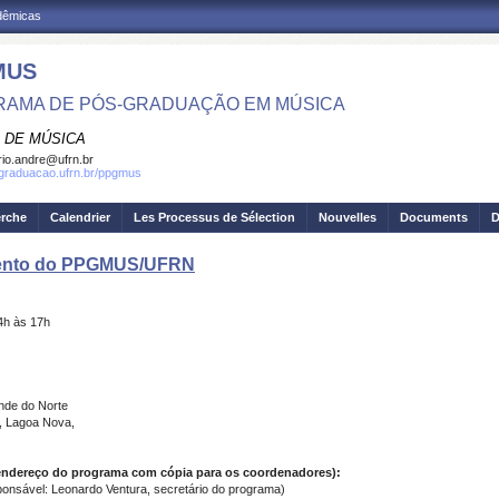
adêmicas
MUS
AMA DE PÓS-GRADUAÇÃO EM MÚSICA
 DE MÚSICA
io.andre@ufrn.br
sgraduacao.ufrn.br/ppgmus
erche
Calendrier
Les Processus de Sélection
Nouvelles
Documents
D
ento do PPGMUS/UFRN
4h às 17h
nde do Norte
o, Lagoa Nova,
 endereço do programa com cópia para os coordenadores):
nsável: Leonardo Ventura, secretário do programa)