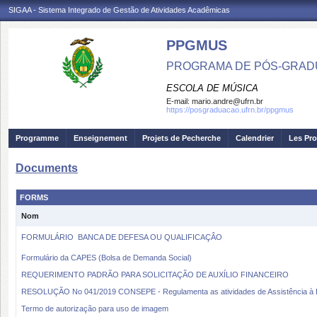
SIGAA - Sistema Integrado de Gestão de Atividades Acadêmicas
PPGMUS
PROGRAMA DE PÓS-GRAD
ESCOLA DE MÚSICA
E-mail:
mario.andre@ufrn.br
https://posgraduacao.ufrn.br/ppgmus
Programme
Enseignement
Projets de Pecherche
Calendrier
Les Pro
Documents
FORMS
Nom
FORMULÁRIO  BANCA DE DEFESA OU QUALIFICAÇÂO
Formulário da CAPES (Bolsa de Demanda Social)
REQUERIMENTO PADRÃO PARA SOLICITAÇÃO DE AUXÍLIO FINANCEIRO
RESOLUÇÃO No 041/2019 CONSEPE - Regulamenta as atividades de Assistência à D
Termo de autorização para uso de imagem