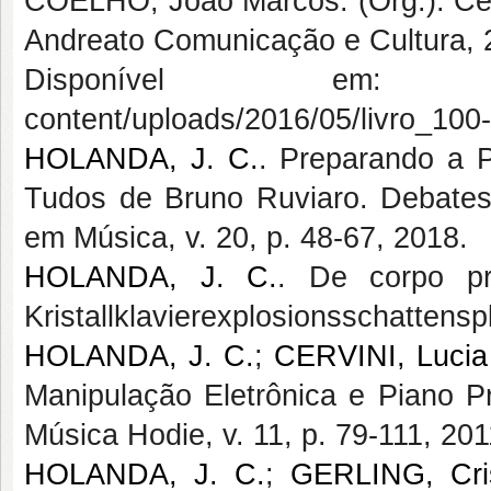
COELHO, João Marcos. (Org.). Cem
Andreato Comunicação e Cultura, 20
Disponível em: https//www
content/uploads/2016/05/livro_10
HOLANDA, J. C.
. Preparando a 
Tudos de Bruno Ruviaro. Debate
em Música, v. 20, p. 48-67, 2018.
HOLANDA, J. C.
. De corpo pr
Kristallklavierexplosionsschattenspl
HOLANDA, J. C.
;
CERVINI, Lucia
Manipulação Eletrônica e Piano P
Música Hodie, v. 11, p. 79-111, 201
HOLANDA, J. C.
;
GERLING, Cris