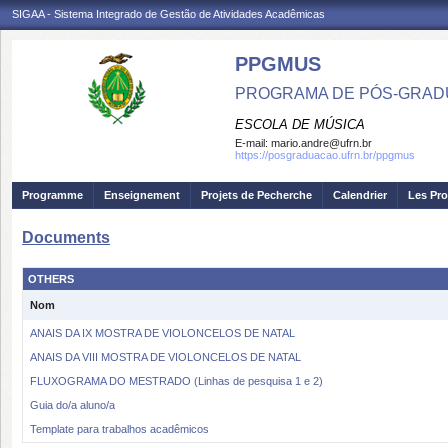
SIGAA - Sistema Integrado de Gestão de Atividades Acadêmicas
PPGMUS
PROGRAMA DE PÓS-GRAD
ESCOLA DE MÚSICA
E-mail:
mario.andre@ufrn.br
https://posgraduacao.ufrn.br/ppgmus
Programme
Enseignement
Projets de Pecherche
Calendrier
Les Pro
Documents
OTHERS
Nom
ANAIS DA IX MOSTRA DE VIOLONCELOS DE NATAL
ANAIS DA VIII MOSTRA DE VIOLONCELOS DE NATAL
FLUXOGRAMA DO MESTRADO (Linhas de pesquisa 1 e 2)
Guia do/a aluno/a
Template para trabalhos acadêmicos