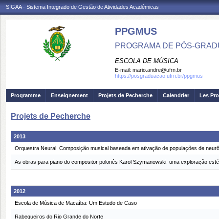
SIGAA - Sistema Integrado de Gestão de Atividades Acadêmicas
PPGMUS
PROGRAMA DE PÓS-GRAD
ESCOLA DE MÚSICA
E-mail:
mario.andre@ufrn.br
https://posgraduacao.ufrn.br/ppgmus
Programme
Enseignement
Projets de Pecherche
Calendrier
Les Pro
Projets de Pecherche
2013
Orquestra Neural: Composição musical baseada em ativação de populações de neurôni
As obras para piano do compositor polonês Karol Szymanowski: uma exploração estéti
2012
Escola de Música de Macaíba: Um Estudo de Caso
Rabequeiros do Rio Grande do Norte