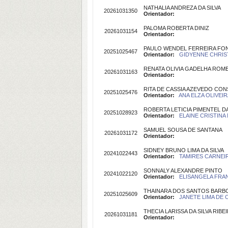
NATHALIA ANDREZA DA SILVA
20261031350
Orientador:
PALOMA ROBERTA DINIZ
20261031154
Orientador:
PAULO WENDEL FERREIRA FO
20251025467
Orientador:
GIDYENNE CHRIST
RENATA OLIVIA GADELHA ROM
20261031163
Orientador:
RITA DE CASSIA AZEVEDO CO
20251025476
Orientador:
ANA ELZA OLIVEIR
ROBERTA LETICIA PIMENTEL D
20251028923
Orientador:
ELAINE CRISTINA
SAMUEL SOUSA DE SANTANA
20261031172
Orientador:
SIDNEY BRUNO LIMA DA SILVA
20241022443
Orientador:
TAMIRES CARNEIR
SONNALY ALEXANDRE PINTO
20241022120
Orientador:
ELISANGELA FRAN
THAINARA DOS SANTOS BARB
20251025609
Orientador:
JANETE LIMA DE C
THECIA LARISSA DA SILVA RIBE
20261031181
Orientador: