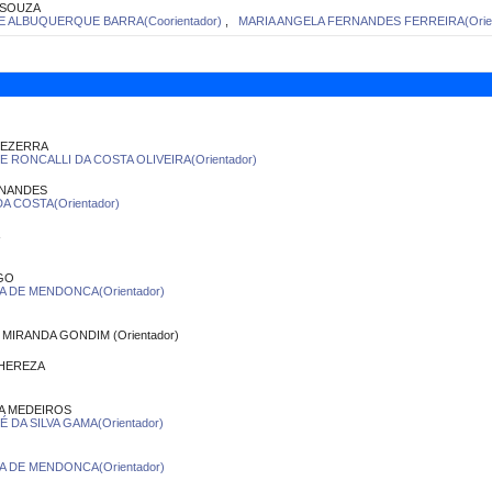
 SOUZA
E ALBUQUERQUE BARRA(Coorientador)
,
MARIA ANGELA FERNANDES FERREIRA(Orien
BEZERRA
 RONCALLI DA COSTA OLIVEIRA(Orientador)
RNANDES
A COSTA(Orientador)
GO
A DE MENDONCA(Orientador)
MIRANDA GONDIM (Orientador)
THEREZA
A MEDEIROS
DA SILVA GAMA(Orientador)
A DE MENDONCA(Orientador)