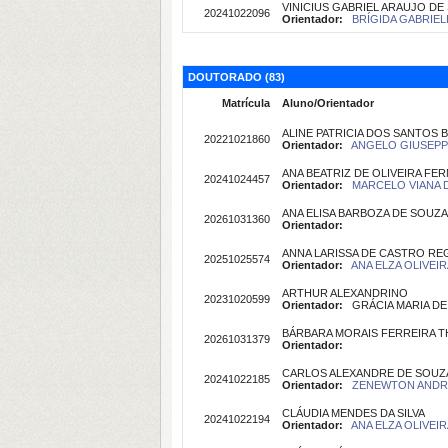
VINICIUS GABRIEL ARAUJO DE
20241022096
Orientador:
BRÍGIDA GABRIEL
DOUTORADO (83)
Matrícula
Aluno/Orientador
ALINE PATRICIA DOS SANTOS 
20221021860
Orientador:
ANGELO GIUSEPPE
ANA BEATRIZ DE OLIVEIRA FE
20241024457
Orientador:
MARCELO VIANA D
ANA ELISA BARBOZA DE SOUZA
20261031360
Orientador:
ANNA LARISSA DE CASTRO RE
20251025574
Orientador:
ANA ELZA OLIVEIR
ARTHUR ALEXANDRINO
20231020599
Orientador:
GRÁCIA MARIA DE 
BÁRBARA MORAIS FERREIRA 
20261031379
Orientador:
CARLOS ALEXANDRE DE SOUZ
20241022185
Orientador:
ZENEWTON ANDRÉ 
CLÁUDIA MENDES DA SILVA
20241022194
Orientador:
ANA ELZA OLIVEIR