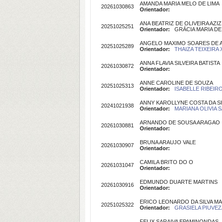
AMANDA MARIA MELO DE LIMA
20261030863
Orientador:
ANA BEATRIZ DE OLIVEIRA AZI
20251025251
Orientador:
GRÁCIA MARIA DE 
ANGELO MAXIMO SOARES DE 
20251025289
Orientador:
THAIZA TEIXEIRA 
ANNA FLAVIA SILVEIRA BATISTA
20261030872
Orientador:
ANNE CAROLINE DE SOUZA
20251025313
Orientador:
ISABELLE RIBEIRO
ANNY KAROLLYNE COSTA DA SI
20241021938
Orientador:
MARIANA OLIVIA 
ARNANDO DE SOUSA ARAGAO
20261030881
Orientador:
BRUNA ARAUJO VALE
20261030907
Orientador:
CAMILA BRITO DO O
20261031047
Orientador:
EDMUNDO DUARTE MARTINS
20261030916
Orientador:
ERICO LEONARDO DA SILVA M
20251025322
Orientador:
GRASIELA PIUVEZA
FELIX SARAIVA EPAMINONDAS