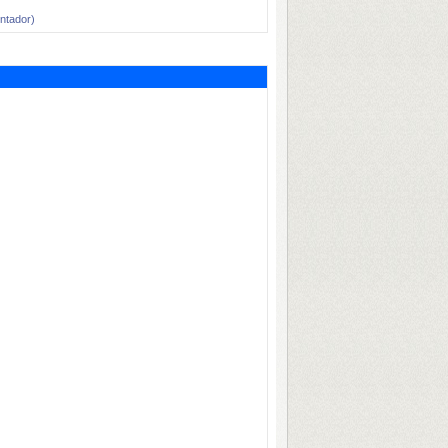
tador)