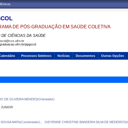
adêmicas
SCOL
AMA DE PÓS-GRADUAÇÃO EM SAÚDE COLETIVA
 DE CIÊNCIAS DA SAÚDE
scol@ccs.ufrn.br
sgraduacao.ufrn.br/ppgscol
Calendário
Processos Seletivos
Notícias
Documentos
Outras Opções
O DE OLIVEIRA MENDES(Orientador)
 JUNIOR
SOUSA MATA(Coorientador)
,
GIDYENNE CHRISTINE BANDEIRA SILVA DE MEDEIROS(Or