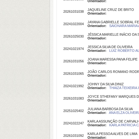
Orientador:
JAQUELINE CRUZ DE BRITO
20261031038
Orientador:
JAYANA GABRIELLE SOBRAL F
20241022004
Orientador:
SAIONARA MARIA A
JÉSSICA MARIELLE INÁCIO DA S
20261025030
Orientador:
JESSICA SILVA DE OLIVEIRA
20241021974
Orientador:
LUIZ ROBERTO AU
JOANA MARESSA PAIVA FELIPE
20261031056
Orientador:
JOÃO CARLOS ROMANO RODR
20261031065
Orientador:
JOHNY DA SILVA DINIZ
20241021992
Orientador:
THAIZA TEIXEIRA 
JOYCE STHEFANY MARQUES D
20261031083
Orientador:
JULIANA BARBOSA DA SILVA
20251025402
Orientador:
ANA ELZA OLIVEIR
KARLA ASSUNÇÃO DE CARVAL
20241022247
Orientador:
KARLA PATRICIA 
KARLA PESSOA ALVES DE LIMA
20261031092
Orientador: