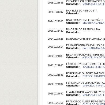
CLÉA PATRÍCIA PEREIRA DOS 
20251025636
Orientador:
MARIA ANGELA FE
DANIELLE LOREN COSTA
20261031397
Orientador:
DAVID BRUNO MELO ARAÚJO
20241022200
Orientador:
SEVERINA CARLA V
DINORAH DE FRANCA LIMA
20261031440
Orientador:
20241024626
DONÁTILA CRISTINA LIMA LOP
ERIKA GIOVANA CARVALHO DA 
20231020614
Orientador:
SAIONARA MARIA A
ESLIA MARIA NUNES PINHEIRO
20221021888
Orientador:
ANA KALLINY DE S
FÁBIA CHEYENNE GOMES DE 
20221021986
Orientador:
ISABELLE RIBEIRO
FERDINAND GILBERT SARAIVA D
20221021841
Orientador:
DYEGO LEANDRO B
FERNANDA DE LIRA NUNES PA
20221021897
Orientador:
MARCELO VIANA D
FLAVIA KARINA WANDERLEY DO
20251025690
Orientador:
MARIA ANGELA FE
FRANCISCO AUBER PERGENTIN
20251025761
Orientador:
CLELIA DE OLIVEIR