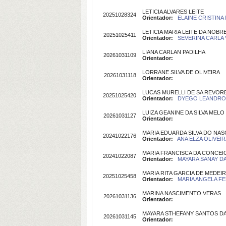
LETICIA ALVARES LEITE
20251028324
Orientador:
ELAINE CRISTINA 
LETICIA MARIA LEITE DA NOBR
20251025411
Orientador:
SEVERINA CARLA V
LIANA CARLAN PADILHA
20261031109
Orientador:
LORRANE SILVA DE OLIVEIRA
20261031118
Orientador:
LUCAS MURELLI DE SA REVO
20251025420
Orientador:
DYEGO LEANDRO B
LUIZA GEANINE DA SILVA MELO
20261031127
Orientador:
MARIA EDUARDA SILVA DO NA
20241022176
Orientador:
ANA ELZA OLIVEIR
MARIA FRANCISCA DA CONCEI
20241022087
Orientador:
MAYARA SANAY DA 
MARIA RITA GARCIA DE MEDEI
20251025458
Orientador:
MARIA ANGELA FE
MARINA NASCIMENTO VERAS
20261031136
Orientador:
MAYARA STHEFANY SANTOS DA
20261031145
Orientador: