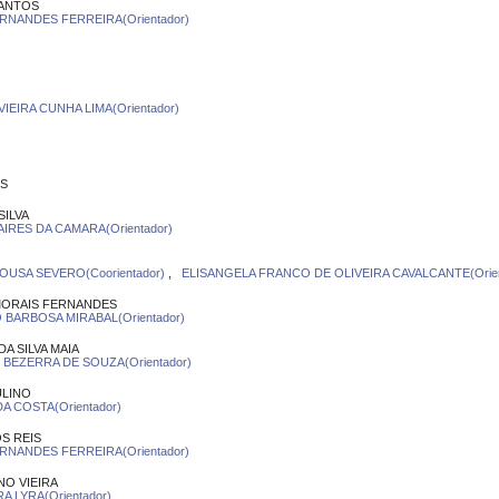
SANTOS
RNANDES FERREIRA(Orientador)
IEIRA CUNHA LIMA(Orientador)
ES
SILVA
IRES DA CAMARA(Orientador)
OUSA SEVERO(Coorientador)
,
ELISANGELA FRANCO DE OLIVEIRA CAVALCANTE(Orien
MORAIS FERNANDES
 BARBOSA MIRABAL(Orientador)
A SILVA MAIA
EZERRA DE SOUZA(Orientador)
ULINO
A COSTA(Orientador)
S REIS
RNANDES FERREIRA(Orientador)
O VIEIRA
A LYRA(Orientador)