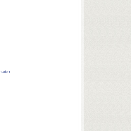
tador)