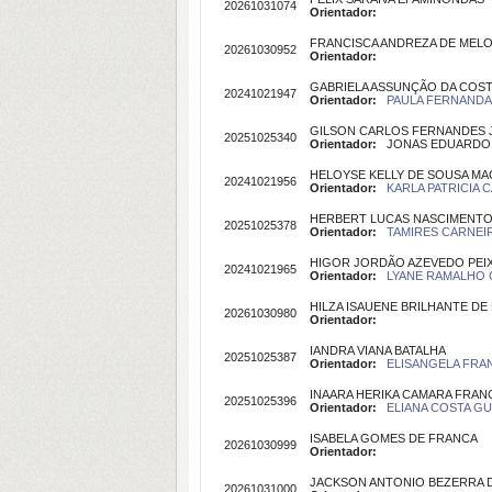
20261031074
Orientador:
FRANCISCA ANDREZA DE MEL
20261030952
Orientador:
GABRIELA ASSUNÇÃO DA COS
20241021947
Orientador:
PAULA FERNANDA 
GILSON CARLOS FERNANDES 
20251025340
Orientador:
JONAS EDUARDO M
HELOYSE KELLY DE SOUSA M
20241021956
Orientador:
KARLA PATRICIA 
HERBERT LUCAS NASCIMENT
20251025378
Orientador:
TAMIRES CARNEIR
HIGOR JORDÃO AZEVEDO PEI
20241021965
Orientador:
LYANE RAMALHO C
HILZA ISAUENE BRILHANTE DE
20261030980
Orientador:
IANDRA VIANA BATALHA
20251025387
Orientador:
ELISANGELA FRAN
INAARA HERIKA CAMARA FRAN
20251025396
Orientador:
ELIANA COSTA GUE
ISABELA GOMES DE FRANCA
20261030999
Orientador:
JACKSON ANTONIO BEZERRA D
20261031000