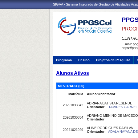
SIGAA - Sistema Integrado de Gestão de Atividades Ac
PPG
PROGR
CENTRO
E-mail:
ppg
https://po
Programa
Ensino
Projetos de Pesquisa
Alunos Ativos
MESTRADO (60)
Matrícula
Aluno/Orientador
ADRIANA BATISTA RESENDE
20251033342
Orientador:
TAMIRES CARNEIR
ADRIANO MENINO DE MACEDO
20261030854
Orientador:
ALINE RODRIGUES DA SILVA
20241021929
Orientador:
ADALA NAYANA DE 