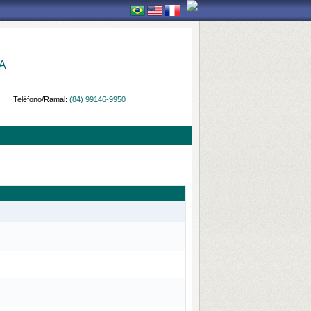
A
Teléfono/Ramal:
(84) 99146-9950