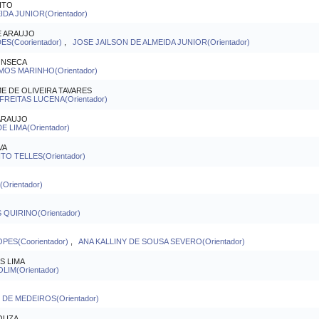
ITO
DA JUNIOR(Orientador)
E ARAUJO
S(Coorientador)
,
JOSE JAILSON DE ALMEIDA JUNIOR(Orientador)
ONSECA
MOS MARINHO(Orientador)
E DE OLIVEIRA TAVARES
REITAS LUCENA(Orientador)
 ARAUJO
E LIMA(Orientador)
VA
O TELLES(Orientador)
Orientador)
QUIRINO(Orientador)
OPES(Coorientador)
,
ANA KALLINY DE SOUSA SEVERO(Orientador)
S LIMA
IM(Orientador)
DE MEDEIROS(Orientador)
OUZA