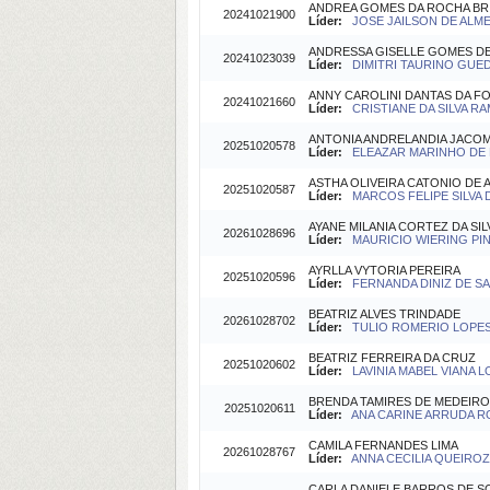
ANDREA GOMES DA ROCHA BR
20241021900
Líder:
JOSE JAILSON DE ALMEI
ANDRESSA GISELLE GOMES D
20241023039
Líder:
DIMITRI TAURINO GUEDE
ANNY CAROLINI DANTAS DA F
20241021660
Líder:
CRISTIANE DA SILVA RA
ANTONIA ANDRELANDIA JACOM
20251020578
Líder:
ELEAZAR MARINHO DE F
ASTHA OLIVEIRA CATONIO DE
20251020587
Líder:
MARCOS FELIPE SILVA D
AYANE MILANIA CORTEZ DA SIL
20261028696
Líder:
MAURICIO WIERING PINT
AYRLLA VYTORIA PEREIRA
20251020596
Líder:
FERNANDA DINIZ DE SA(
BEATRIZ ALVES TRINDADE
20261028702
Líder:
TULIO ROMERIO LOPES 
BEATRIZ FERREIRA DA CRUZ
20251020602
Líder:
LAVINIA MABEL VIANA L
BRENDA TAMIRES DE MEDEIRO
20251020611
Líder:
ANA CARINE ARRUDA ROL
CAMILA FERNANDES LIMA
20261028767
Líder:
ANNA CECILIA QUEIROZ 
CARLA DANIELE BARROS DE S