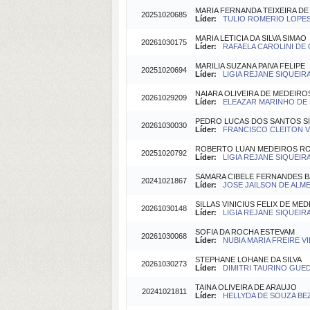
MARIA FERNANDA TEIXEIRA D
20251020685
Líder:
TULIO ROMERIO LOPES 
MARIA LETICIA DA SILVA SIMAO
20261030175
Líder:
RAFAELA CAROLINI DE O
MARILIA SUZANA PAIVA FELIPE
20251020694
Líder:
LIGIA REJANE SIQUEIRA
NAIARA OLIVEIRA DE MEDEIRO
20261029209
Líder:
ELEAZAR MARINHO DE F
PEDRO LUCAS DOS SANTOS SI
20261030030
Líder:
FRANCISCO CLEITON VIE
ROBERTO LUAN MEDEIROS R
20251020792
Líder:
LIGIA REJANE SIQUEIRA
SAMARA CIBELE FERNANDES
20241021867
Líder:
JOSE JAILSON DE ALMEI
SILLAS VINICIUS FELIX DE ME
20261030148
Líder:
LIGIA REJANE SIQUEIRA
SOFIA DA ROCHA ESTEVAM
20261030068
Líder:
NUBIA MARIA FREIRE VIE
STEPHANE LOHANE DA SILVA
20261030273
Líder:
DIMITRI TAURINO GUEDE
TAINA OLIVEIRA DE ARAUJO
20241021811
Líder:
HELLYDA DE SOUZA BEZ