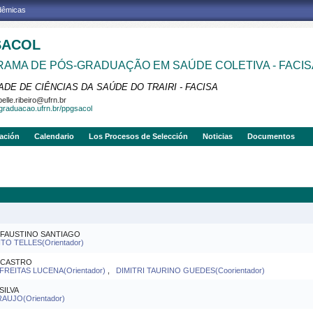
adêmicas
SACOL
AMA DE PÓS-GRADUAÇÃO EM SAÚDE COLETIVA - FACIS
DE DE CIÊNCIAS DA SAÚDE DO TRAIRI - FACISA
belle.ribeiro@ufrn.br
sgraduacao.ufrn.br/ppgsacol
gación
Calendario
Los Procesos de Selección
Noticias
Documentos
 FAUSTINO SANTIAGO
O TELLES(Orientador)
 CASTRO
REITAS LUCENA(Orientador)
,
DIMITRI TAURINO GUEDES(Coorientador)
SILVA
AUJO(Orientador)