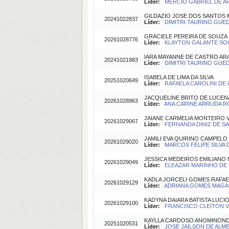
Líder:
MERCIO GABRIEL DE AR
GILDAZIO JOSE DOS SANTOS
20241022837
Líder:
DIMITRI TAURINO GUEDE
GRACIELE PEREIRA DE SOUZA
20261028776
Líder:
KLAYTON GALANTE SOUS
IARA MAYANNE DE CASTRO AR
20241021983
Líder:
DIMITRI TAURINO GUEDE
ISABELA DE LIMA DA SILVA
20251020649
Líder:
RAFAELA CAROLINI DE O
JACQUELINE BRITO DE LUCEN
20261028963
Líder:
ANA CARINE ARRUDA ROL
JAIANE CARMELIA MONTEIRO 
20261029067
Líder:
FERNANDA DINIZ DE SA(
JAMILI EVA QUIRINO CAMPELO
20261029020
Líder:
MARCOS FELIPE SILVA D
JESSICA MEDEIROS EMILIANO
20261029049
Líder:
ELEAZAR MARINHO DE F
KADLA JORCELI GOMES RAFAE
20261029129
Líder:
ADRIANA GOMES MAGALH
KADYNA DAIARA BATISTA LUCI
20261029100
Líder:
FRANCISCO CLEITON VIE
KAYLLA CARDOSO ANOMINON
20251020531
Líder:
JOSE JAILSON DE ALMEI