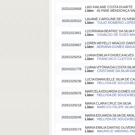
LAIS KAILANE COSTA DUARTE
20251020658
Líder:
ALYNNE MENDONÇA SARAI
LAUANE CAROLINE DE OLIVEI
20261029110
Líder:
TULIO ROMERIO LOPES 
LOORRANA BEATRIZ DA SILVA 
20251022661
Líder:
OSVALDO DE GOES BAY 
LOREN ARYELLY ARAÚJO DAN
20251020667
Líder:
ADRIANA GOMES MAGALH
LUANA EMILIA FONSECA ALVES
20261029254
Líder:
FRANCISCO CLEITON VIE
LUANA VITÓRIA DA COSTA SILV
20241021778
Líder:
CRISTIANE DA SILVA RA
LUCIA EMANUELLE SILVA DE C
20261029236
Líder:
HELLYDA DE SOUZA BEZ
MARCELA EDUARDA GOMES G
20251020676
Líder:
HELLYDA DE SOUZA BEZ
MARIA CLARA CRUZ DA SILVA
20261029218
Líder:
MARCOS FELIPE SILVA D
MARIA EDUARDA SILVA DE ARA
20261029245
Líder:
HELLYDA DE SOUZA BEZ
MARIA EMILIA DANTAS OLIVEIR
20261029174
Líder:
MAURICIO WIERING PINT