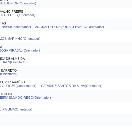
DA JUNIOR(Orientador)
RVALHO FREIRE
O TELLES(Orientador)
ITAS
HAES(Coorientador)
,
ANA KALLINY DE SOUSA SEVERO(Orientador)
MOS MARINHO(Orientador)
MA
OSA MIRABAL(Orientador)
NDA DE ALMEIDA
AES(Orientador)
S BARRETO
Orientador)
A CRUZ ARAÚJO
GURGEL(Coorientador)
,
CATARINE SANTOS DA SILVA(Orientador)
RUTUOSO
IRA SILVA DO RÊGO(Orientador)
IRA LIMA(Orientador)