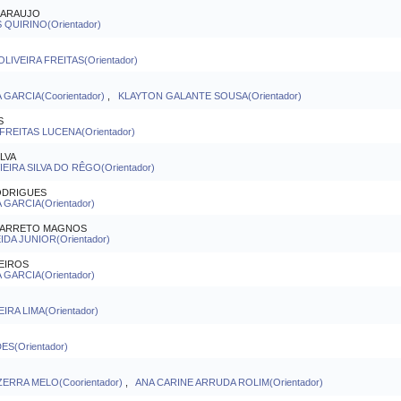
E ARAUJO
QUIRINO(Orientador)
LIVEIRA FREITAS(Orientador)
 GARCIA(Coorientador)
,
KLAYTON GALANTE SOUSA(Orientador)
S
REITAS LUCENA(Orientador)
LVA
IRA SILVA DO RÊGO(Orientador)
ODRIGUES
 GARCIA(Orientador)
 BARRETO MAGNOS
DA JUNIOR(Orientador)
DEIROS
 GARCIA(Orientador)
IRA LIMA(Orientador)
S(Orientador)
ERRA MELO(Coorientador)
,
ANA CARINE ARRUDA ROLIM(Orientador)