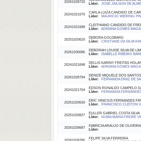
20261028720
Líder:
JOSE JAILSON DE ALMEI
CARLA LUIZA CANDIDO DE CA
20241021670
Líder:
MAURICIO WIERING PINT
CLEITHIANO CANDIDO DE FRE
20241021689
Líder:
ADRIANA GOMES MAGAL
DEBORA GOLDBARG
20251020620
Líder:
CRISTIANE DA SILVA RA
DEBORAH LOUISE SILVA DE LI
20261030086
Líder:
ISABELLE RIBEIRO BARB
DELLIS KARINY FREITAS HOLA
20241021698
Líder:
ADRIANA GOMES MAGALH
DENIZE MIQUELE DOS SANTO
20261028794
Líder:
FERNANDA DINIZ DE SA(
EDSON RONALDO CAMPELO D
20241021704
Líder:
FERNANDA FERNANDES 
ERIC VINICIUS FERNANDES F
20251020630
Líder:
FRANCISCO CLEITON VIE
EULLER GABRIEL COSTA SILVA
20251020827
Líder:
NUBIA MARIA FREIRE VIE
FABRICIA ARAUJO DE OLIVEIRA
20261028687
Líder:
FELIPE SILVA FERREIRA
20261028785