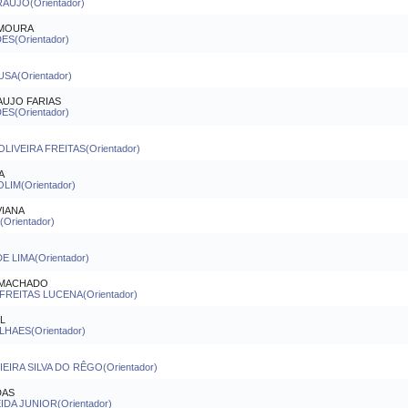
AUJO(Orientador)
 MOURA
S(Orientador)
A(Orientador)
AUJO FARIAS
S(Orientador)
LIVEIRA FREITAS(Orientador)
A
IM(Orientador)
VIANA
Orientador)
E LIMA(Orientador)
 MACHADO
REITAS LUCENA(Orientador)
L
AES(Orientador)
O
IRA SILVA DO RÊGO(Orientador)
DAS
DA JUNIOR(Orientador)