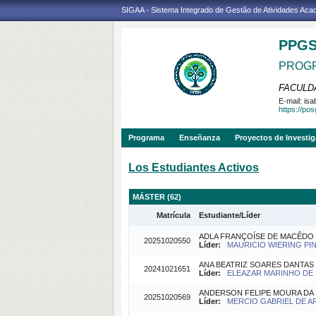
SIGAA - Sistema Integrado de Gestão de Atividades Ac
PPG
PROGR
FACULDA
E-mail:
isa
https://po
Programa
Enseñanza
Proyectos de Investi
Los Estudiantes Activos
MÁSTER (62)
Matrícula
Estudiante/Líder
ADLA FRANÇOÍSE DE MACÊDO
20251020550
Líder:
MAURICIO WIERING PINT
ANA BEATRIZ SOARES DANTAS
20241021651
Líder:
ELEAZAR MARINHO DE F
ANDERSON FELIPE MOURA DA 
20251020569
Líder:
MERCIO GABRIEL DE AR