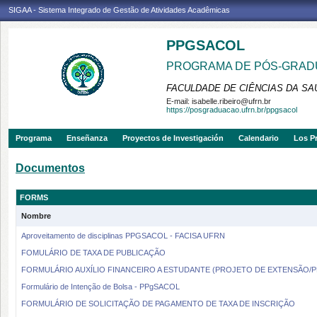
SIGAA - Sistema Integrado de Gestão de Atividades Acadêmicas
PPGSACOL
PROGRAMA DE PÓS-GRADU
FACULDADE DE CIÊNCIAS DA SAÚ
E-mail:
isabelle.ribeiro@ufrn.br
https://posgraduacao.ufrn.br/ppgsacol
Programa
Enseñanza
Proyectos de Investigación
Calendario
Los P
Documentos
FORMS
Nombre
Aproveitamento de disciplinas PPGSACOL - FACISA UFRN
FOMULÁRIO DE TAXA DE PUBLICAÇÃO
FORMULÁRIO AUXÍLIO FINANCEIRO A ESTUDANTE (PROJETO DE EXTENSÃO/P
Formulário de Intenção de Bolsa - PPgSACOL
FORMULÁRIO DE SOLICITAÇÃO DE PAGAMENTO DE TAXA DE INSCRIÇÃO