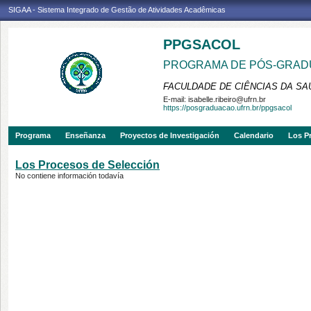
SIGAA - Sistema Integrado de Gestão de Atividades Acadêmicas
PPGSACOL
PROGRAMA DE PÓS-GRADU
FACULDADE DE CIÊNCIAS DA SAÚ
E-mail:
isabelle.ribeiro@ufrn.br
https://posgraduacao.ufrn.br/ppgsacol
Programa
Enseñanza
Proyectos de Investigación
Calendario
Los P
Los Procesos de Selección
No contiene información todavía