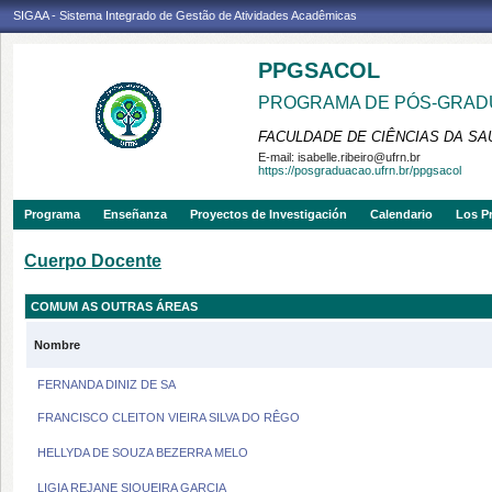
SIGAA - Sistema Integrado de Gestão de Atividades Acadêmicas
PPGSACOL
PROGRAMA DE PÓS-GRADU
FACULDADE DE CIÊNCIAS DA SAÚ
E-mail:
isabelle.ribeiro@ufrn.br
https://posgraduacao.ufrn.br/ppgsacol
Programa
Enseñanza
Proyectos de Investigación
Calendario
Los P
Cuerpo Docente
COMUM AS OUTRAS ÁREAS
Nombre
FERNANDA DINIZ DE SA
FRANCISCO CLEITON VIEIRA SILVA DO RÊGO
HELLYDA DE SOUZA BEZERRA MELO
LIGIA REJANE SIQUEIRA GARCIA