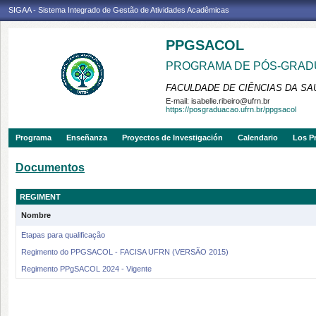
SIGAA - Sistema Integrado de Gestão de Atividades Acadêmicas
PPGSACOL
PROGRAMA DE PÓS-GRADU
FACULDADE DE CIÊNCIAS DA SAÚ
E-mail:
isabelle.ribeiro@ufrn.br
https://posgraduacao.ufrn.br/ppgsacol
Programa
Enseñanza
Proyectos de Investigación
Calendario
Los P
Documentos
REGIMENT
Nombre
Etapas para qualificação
Regimento do PPGSACOL - FACISA UFRN (VERSÃO 2015)
Regimento PPgSACOL 2024 - Vigente