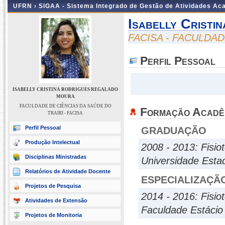
UFRN ›
SIGAA - Sistema Integrado de Gestão de Atividades A
Isabelly Crist
FACISA - FACULDAD
Perfil Pessoal
ISABELLY CRISTINA RODRIGUES REGALADO
MOURA
FACULDADE DE CIÊNCIAS DA SAÚDE DO
Formação Acadê
TRAIRI - FACISA
Perfil Pessoal
GRADUAÇÃO
Produção Intelectual
2008 - 2013: Fisio
Disciplinas Ministradas
Universidade Esta
Relatórios de Atividade Docente
ESPECIALIZAÇÃ
Projetos de Pesquisa
2014 - 2016: Fisio
Atividades de Extensão
Faculdade Estácio
Projetos de Monitoria