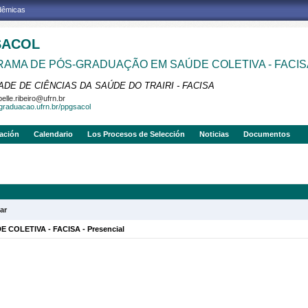
adêmicas
SACOL
AMA DE PÓS-GRADUAÇÃO EM SAÚDE COLETIVA - FACIS
DE DE CIÊNCIAS DA SAÚDE DO TRAIRI - FACISA
belle.ribeiro@ufrn.br
sgraduacao.ufrn.br/ppgsacol
gación
Calendario
Los Procesos de Selección
Noticias
Documentos
ar
COLETIVA - FACISA - Presencial