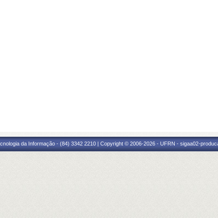
cnologia da Informação - (84) 3342 2210 | Copyright © 2006-2026 - UFRN - sigaa02-produca