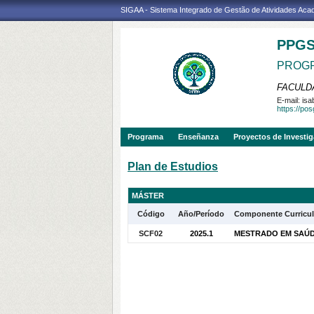
SIGAA - Sistema Integrado de Gestão de Atividades Ac
PPG
PROGR
FACULDA
E-mail:
isa
https://po
Programa
Enseñanza
Proyectos de Investi
Plan de Estudios
MÁSTER
Código
Año/Período
Componente Curricul
SCF02
2025.1
MESTRADO EM SAÚDE 