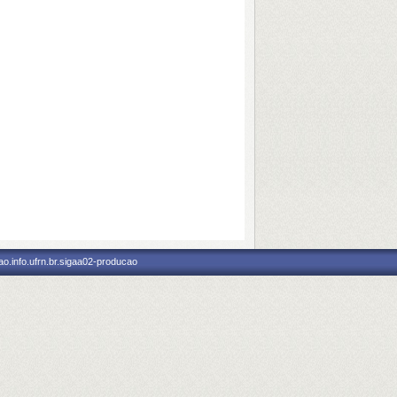
o.info.ufrn.br.sigaa02-producao