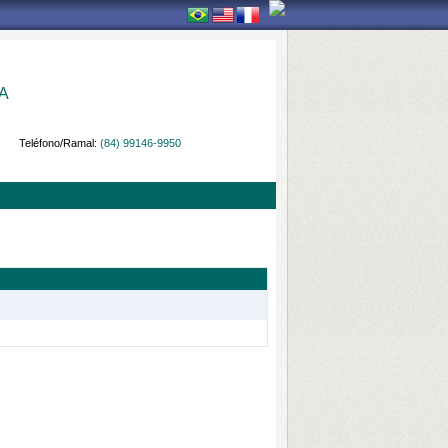
A
Teléfono/Ramal:
(84) 99146-9950