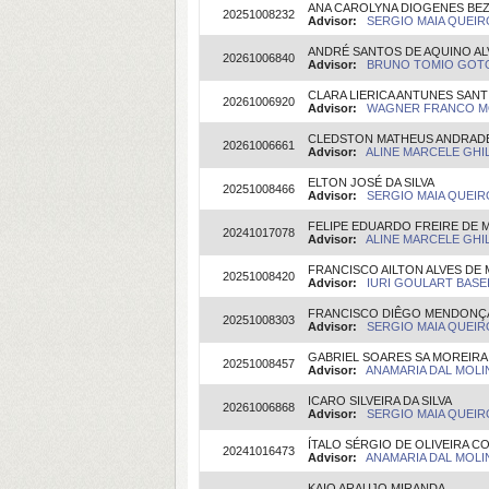
ANA CAROLYNA DIOGENES BE
20251008232
Advisor:
SERGIO MAIA QUEIRO
ANDRÉ SANTOS DE AQUINO A
20261006840
Advisor:
BRUNO TOMIO GOTO(
CLARA LIERICA ANTUNES SAN
20261006920
Advisor:
WAGNER FRANCO MOL
CLEDSTON MATHEUS ANDRAD
20261006661
Advisor:
ALINE MARCELE GHIL
ELTON JOSÉ DA SILVA
20251008466
Advisor:
SERGIO MAIA QUEIRO
FELIPE EDUARDO FREIRE DE 
20241017078
Advisor:
ALINE MARCELE GHIL
FRANCISCO AILTON ALVES DE
20251008420
Advisor:
IURI GOULART BASEIA
FRANCISCO DIÊGO MENDONÇ
20251008303
Advisor:
SERGIO MAIA QUEIRO
GABRIEL SOARES SA MOREIRA
20251008457
Advisor:
ANAMARIA DAL MOLIN
ICARO SILVEIRA DA SILVA
20261006868
Advisor:
SERGIO MAIA QUEIRO
ÍTALO SÉRGIO DE OLIVEIRA C
20241016473
Advisor:
ANAMARIA DAL MOLIN
KAIO ARAUJO MIRANDA