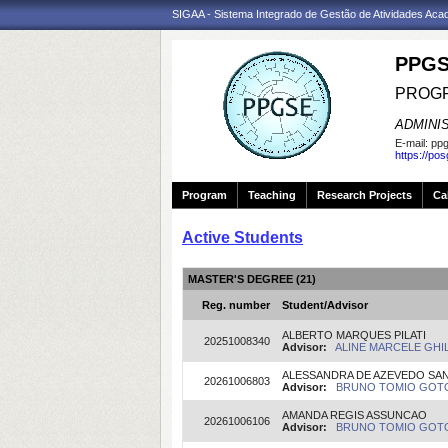
SIGAA - Sistema Integrado de Gestão de Atividades Ac
PPGS
PROGR
ADMINI
E-mail:
ppg
https://po
Program
Teaching
Research Projects
Ca
Active Students
MASTER'S DEGREE (21)
Reg. number
Student/Advisor
ALBERTO MARQUES PILATI
20251008340
Advisor:
ALINE MARCELE GHIL
ALESSANDRA DE AZEVEDO SA
20261006803
Advisor:
BRUNO TOMIO GOTO(
AMANDA REGIS ASSUNCAO
20261006106
Advisor:
BRUNO TOMIO GOTO(