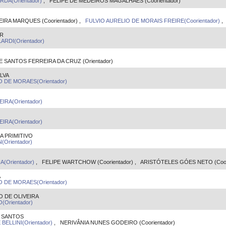
DA(Orientador)
, FELIPE DE MEDEIROS MAGALHÃES (Coorientador)
RA MARQUES (Coorientador) ,
FULVIO AURELIO DE MORAIS FREIRE(Coorientador)
ER
RDI(Orientador)
ANTOS FERREIRA DA CRUZ (Orientador)
LVA
DE MORAES(Orientador)
IRA(Orientador)
IRA(Orientador)
A PRIMITIVO
Orientador)
A(Orientador)
, FELIPE WARTCHOW (Coorientador) , ARISTÓTELES GÓES NETO (Coor
A
DE MORAES(Orientador)
 DE OLIVEIRA
Orientador)
A SANTOS
ELLINI(Orientador)
, NERIVÂNIA NUNES GODEIRO (Coorientador)