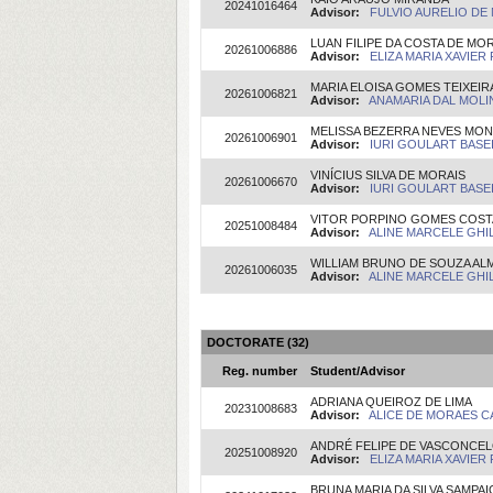
20241016464
Advisor:
FULVIO AURELIO DE 
LUAN FILIPE DA COSTA DE MO
20261006886
Advisor:
ELIZA MARIA XAVIER 
MARIA ELOISA GOMES TEIXEIR
20261006821
Advisor:
ANAMARIA DAL MOLIN(
MELISSA BEZERRA NEVES MO
20261006901
Advisor:
IURI GOULART BASEIA
VINÍCIUS SILVA DE MORAIS
20261006670
Advisor:
IURI GOULART BASEIA
VITOR PORPINO GOMES COST
20251008484
Advisor:
ALINE MARCELE GHIL
WILLIAM BRUNO DE SOUZA AL
20261006035
Advisor:
ALINE MARCELE GHIL
DOCTORATE (32)
Reg. number
Student/Advisor
ADRIANA QUEIROZ DE LIMA
20231008683
Advisor:
ALICE DE MORAES CA
ANDRÉ FELIPE DE VASCONCE
20251008920
Advisor:
ELIZA MARIA XAVIER 
BRUNA MARIA DA SILVA SAMPAI