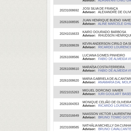
Advisor:
ADRIAN ANTONIO GAR
JOSI SILVA DE FRANÇA
20231008692
Advisor:
ALEXANDRE DE OLIVEI
JUAN HENRIQUE BUENO XAVI
20261008595
Advisor:
ALINE MARCELE GHILA
KAIRO DOURADO BARBOSA
20241016633
Advisor:
RHUDSON HENRIQUE S
KEVIN ANDERSON CIRILO DA SI
20261008639
Advisor:
RICARDO LOURENCO 
LUCIANA GOMES PINHEIRO
20261008586
Advisor:
FABIO DE ALMEIDA VIE
MARAÍSA COSTA FERREIRA
20261008610
Advisor:
FABIO DE ALMEIDA VIE
MARIA GABRIELA DE ALCANTAR
20261008620
Advisor:
ANAMARIA DAL MOLIN(
MIGUEL DORCINO XAVIER
20221015263
Advisor:
IURI GOULART BASEI
MONIQUE CELIÃO DE OLIVEIR
20261004353
Advisor:
RICARDO LOURENCO 
NAASSON VICTOR LAURENTINO
20231016649
Advisor:
BRUNO TOMIO GOTO(
NATHÁLIA MICHELLY DA CUNH
20231008585
Advisor:
BRUNO CAVALCANTE B