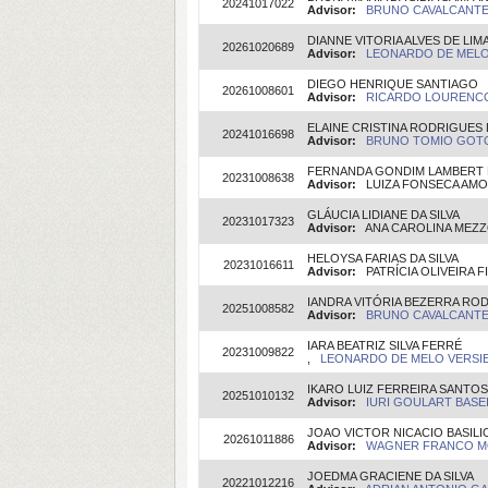
20241017022
Advisor:
BRUNO CAVALCANTE B
DIANNE VITORIA ALVES DE LIM
20261020689
Advisor:
LEONARDO DE MELO 
DIEGO HENRIQUE SANTIAGO
20261008601
Advisor:
RICARDO LOURENCO 
ELAINE CRISTINA RODRIGUES
20241016698
Advisor:
BRUNO TOMIO GOTO(
FERNANDA GONDIM LAMBERT
20231008638
Advisor:
LUIZA FONSECA AMORI
GLÁUCIA LIDIANE DA SILVA
20231017323
Advisor:
ANA CAROLINA MEZZON
HELOYSA FARIAS DA SILVA
20231016611
Advisor:
PATRÍCIA OLIVEIRA FIU
IANDRA VITÓRIA BEZERRA RO
20251008582
Advisor:
BRUNO CAVALCANTE B
IARA BEATRIZ SILVA FERRÉ
20231009822
,
LEONARDO DE MELO VERSIEU
IKARO LUIZ FERREIRA SANTOS
20251010132
Advisor:
IURI GOULART BASEIA
JOAO VICTOR NICACIO BASILI
20261011886
Advisor:
WAGNER FRANCO MOL
JOEDMA GRACIENE DA SILVA
20221012216