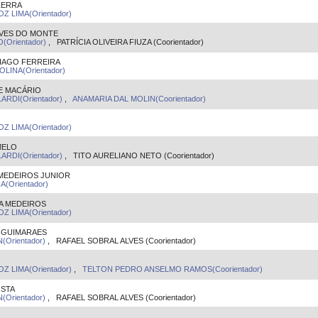
ZERRA
Z LIMA(Orientador)
LVES DO MONTE
Orientador)
, PATRÍCIA OLIVEIRA FIUZA (Coorientador)
TIAGO FERREIRA
INA(Orientador)
E MACÁRIO
ARDI(Orientador)
,
ANAMARIA DAL MOLIN(Coorientador)
Z LIMA(Orientador)
MELO
ARDI(Orientador)
, TITO AURELIANO NETO (Coorientador)
 MEDEIROS JUNIOR
(Orientador)
A MEDEIROS
Z LIMA(Orientador)
 GUIMARAES
(Orientador)
, RAFAEL SOBRAL ALVES (Coorientador)
Z LIMA(Orientador)
,
TELTON PEDRO ANSELMO RAMOS(Coorientador)
OSTA
(Orientador)
, RAFAEL SOBRAL ALVES (Coorientador)