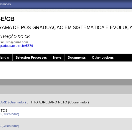
adêmicas
E/CB
AMA DE PÓS-GRADUAÇÃO EM SISTEMÁTICA E EVOLUÇ
STRAÇÃO DO CB
se.ufrn@gmail.com
sgraduacao.ufrn.br/5579
lendar
Selection Processes
News
Documents
Other options
ARDI(Orientador)
, TITO AURELIANO NETO (Coorientador)
NTOS
Orientador)
Orientador)