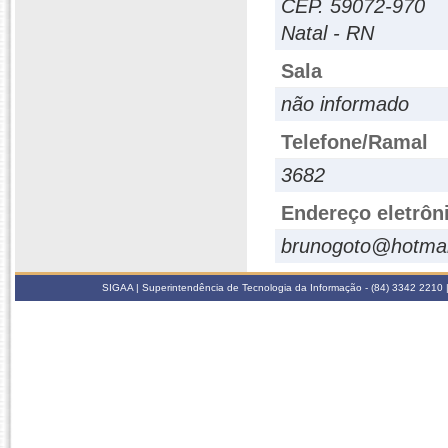
CEP. 59072-970
Natal - RN
Sala
não informado
Telefone/Ramal
3682
Endereço eletrôn
brunogoto@hotmai
SIGAA | Superintendência de Tecnologia da Informação - (84) 3342 2210 