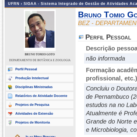
UFRN ›
SIGAA - Sistema Integrado de Gestão de Atividades A
Bruno Tomio G
BEZ - DEPARTAMEN
Perfil Pessoal
Descrição pessoa
BRUNO TOMIO GOTO
não informada
DEPARTAMENTO DE BOTÂNICA E ZOOLOGIA
Formação acadêmi
Perfil Pessoal
profissional, etc.
Produção Intelectual
Disciplinas Ministradas
Concluiu o Doutor
de Pernambuco (20
Relatórios de Atividade Docente
estudos na no Lab
Projetos de Pesquisa
Atualmente é Profe
Atividades de Extensão
Grande do Norte e
Projetos de Monitoria
e Microbiologia, 
Ir ao Menu Principal