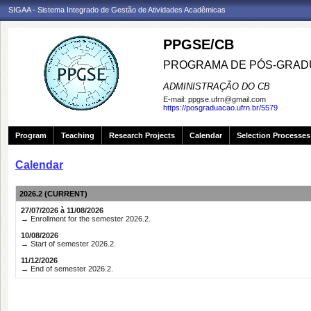
SIGAA - Sistema Integrado de Gestão de Atividades Acadêmicas
PPGSE/CB
PROGRAMA DE PÓS-GRADU
ADMINISTRAÇÃO DO CB
E-mail:
ppgse.ufrn@gmail.com
https://posgraduacao.ufrn.br/5579
Program
Teaching
Research Projects
Calendar
Selection Processes
Calendar
2026.2 (CURRENT)
27/07/2026 à 11/08/2026
→ Enrollment for the semester 2026.2.
10/08/2026
→ Start of semester 2026.2.
11/12/2026
→ End of semester 2026.2.