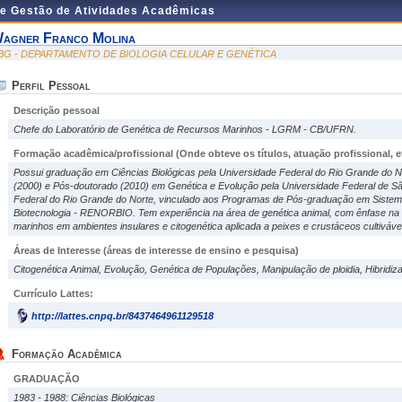
de Gestão de Atividades Acadêmicas
agner Franco Molina
BG - DEPARTAMENTO DE BIOLOGIA CELULAR E GENÉTICA
Perfil Pessoal
Descrição pessoal
Chefe do Laboratório de Genética de Recursos Marinhos - LGRM - CB/UFRN.
Formação acadêmica/profissional (Onde obteve os títulos, atuação profissional, et
Possui graduação em Ciências Biológicas pela Universidade Federal do Rio Grande do N
(2000) e Pós-doutorado (2010) em Genética e Evolução pela Universidade Federal de São
Federal do Rio Grande do Norte, vinculado aos Programas de Pós-graduação em Sistem
Biotecnologia - RENORBIO. Tem experiência na área de genética animal, com ênfase n
marinhos em ambientes insulares e citogenética aplicada a peixes e crustáceos cultiváve
Áreas de Interesse
(áreas de interesse de ensino e pesquisa)
Citogenética Animal, Evolução, Genética de Populações, Manipulação de ploidia, Hibridizaç
Currículo Lattes:
http://lattes.cnpq.br/8437464961129518
Formação Acadêmica
GRADUAÇÃO
1983 - 1988: Ciências Biológicas