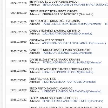
BERNARDO LUIZ COSTA DE AZEVEDO
20241028160
Advisor:
SERGIO ALEXANDRE DE MORAES BRAGA JUNIOR(Or
BRENA MONICE FERNANDES CHAVES
20241031120
Advisor:
BRUNA AGRA DE MEDEIROS (Orientador)
BRENDA ALMERINDA ARAÚJO MIRANDA
20251034205
Advisor:
FABIO LUIZ DE OLIVEIRA BEZERRA(Orientador)
,
TH
CARLOS ROMERO BACURAU DE BRITO
20241028133
Advisor:
LUCIANO ATHAYDE CHAVES(Orientador)
CRISTIAN ALVES DE SOUZA
20251033960
Advisor:
ANDERSON SOUZA DA SILVA LANZILLO(Orientador)
DANIEL HENRIQUE BANDEIRA DO NASCIMENTO
20251034260
Advisor:
FABRICIO GERMANO ALVES(Orientador)
DAYSE ELIZABETH DE ARAUJO DUARTE
20251033988
Advisor:
PATRICIA BORBA VILAR GUIMARAES(Orientador)
DELMIR DE ANDRADE DANTAS FERREIRA JUNIOR
20251034081
Advisor:
RICARDO TINOCO DE GOES(Orientador)
ENIO PACHECO LINS
20251033941
Advisor:
FILLIPE AZEVEDO RODRIGUES(Orientador)
ENZO PINTO BAGATOLI CARRICO
20251033979
Advisor:
HERBERT RICARDO GARCIA VIANA(Orientador)
FABER LIMA MESQUITA DE MEDEIROS
20251034152
Advisor:
BENTO HERCULANO DUARTE NETO(Orientador)
FRANCISCO SOLANO DE FREITAS SUASSUNA SEGUNDO