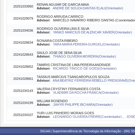
RENAN AGUIAR DE GARCIA MAIA
20251033950
Advisor:
ANDRE DE SOUZA DANTAS ELALI(Orientador)
RODRIGO ARRUDA CARRICO
20241029079
Advisor:
MARCELO NAVARRO RIBEIRO DANTAS (Coorientado
RODRIGO OLIVEIRA LINS E SILVA
20251034036
Advisor:
YANKO MARCIUS DE ALENCAR XAVIER(Orientador)
RONAIRA COSTA RIBEIRO
20241028634
Advisor:
YARA MARIA PEREIRA GURGEL(Orientador)
SAULO JOSE DE SENA SILVA
20241028643
Advisor:
THIAGO OLIVEIRA MOREIRA(Orientador)
TAMIRIS CRISTINA DE LIMA PEREIRA ANDRADE
20241028652
Advisor:
RICARDO TINOCO DE GOES(Orientador)
TASSIUS MARCIUS TSANGAROPULOS SOUZA
20241028661
Advisor:
ANA BEATRIZ FERREIRA REBELLO PRESGRAVE(Orien
VALERIA CRYSTINY FERNANDES COSTA
20251034143
Advisor:
VLADIMIR DA ROCHA FRANCA(Orientador)
WILLIAM ROSENDO
20251034199
Advisor:
JAHYR PHILIPPE BICHARA(Orientador)
YURI LUIS PINHEIRO MORAIS GOES
20251034107
Advisor:
LEONARDO OLIVEIRA FREIRE(Coorientador)
,
JOSE
SIGAA | Superintendência de Tecnologia da Informação - (84) 3