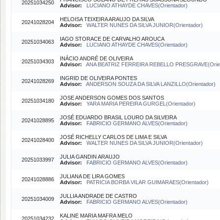
20251034250
Advisor:
LUCIANO ATHAYDE CHAVES(Orientador)
HELOISA TEIXEIRA ARAUJO DA SILVA
20241028204
Advisor:
WALTER NUNES DA SILVA JUNIOR(Orientador)
IAGO STORACE DE CARVALHO AROUCA
20251034063
Advisor:
LUCIANO ATHAYDE CHAVES(Orientador)
INÁCIO ANDRÉ DE OLIVEIRA
20251034303
Advisor:
ANA BEATRIZ FERREIRA REBELLO PRESGRAVE(Orien
INGRID DE OLIVEIRA PONTES
20241028269
Advisor:
ANDERSON SOUZA DA SILVA LANZILLO(Orientador)
JOSE ANDERSON GOMES DOS SANTOS
20251034180
Advisor:
YARA MARIA PEREIRA GURGEL(Orientador)
JOSÉ EDUARDO BRASIL LOURO DA SILVEIRA
20241028895
Advisor:
FABRICIO GERMANO ALVES(Orientador)
JOSÉ RICHELLY CARLOS DE LIMA E SILVA
20241028400
Advisor:
WALTER NUNES DA SILVA JUNIOR(Orientador)
JULIA GANDIN ARAUJO
20251033997
Advisor:
FABRICIO GERMANO ALVES(Orientador)
JULIANA DE LIRA GOMES
20241028886
Advisor:
PATRICIA BORBA VILAR GUIMARAES(Orientador)
JULLIA ANDRADE DE CASTRO
20251034009
Advisor:
FABRICIO GERMANO ALVES(Orientador)
KALINE MARIA MAFRA MELO
20251034232