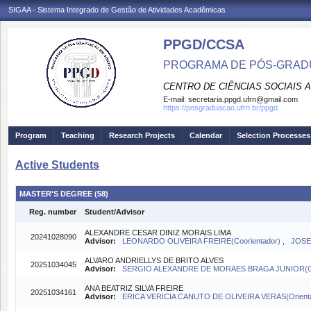
SIGAA - Sistema Integrado de Gestão de Atividades Acadêmicas
PPGD/CCSA
PROGRAMA DE PÓS-GRADU
CENTRO DE CIÊNCIAS SOCIAIS 
E-mail:
secretaria.ppgd.ufrn@gmail.com
https://posgraduacao.ufrn.br/ppgd
Program
Teaching
Research Projects
Calendar
Selection Processes
Active Students
MASTER'S DEGREE (58)
Reg. number
Student/Advisor
ALEXANDRE CESAR DINIZ MORAIS LIMA
20241028090
Advisor:
LEONARDO OLIVEIRA FREIRE(Coorientador)
,
JOSE
ALVARO ANDRIELLYS DE BRITO ALVES
20251034045
Advisor:
SERGIO ALEXANDRE DE MORAES BRAGA JUNIOR(Or
ANA BEATRIZ SILVA FREIRE
20251034161
Advisor:
ERICA VERICIA CANUTO DE OLIVEIRA VERAS(Orient