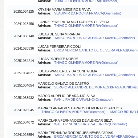
Advisor:
THIAGO OLIVEIRA MOREIRA(Orientador)
KRYSNA MARIA MEDEIROS PAIVA
20251034125
Advisor:
VLADIMIR DA ROCHA FRANCA(Orientador)
LIANNE PEREIRA DA MOTTA PIRES OLIVEIRA
20241028456
Advisor:
THIAGO OLIVEIRA MOREIRA(Orientador)
LUCAS DE SENA MIRANDA
20241030140
Advisor:
YANKO MARCIUS DE ALENCAR XAVIER(Orientador)
LUCAS FERREIRA PICCOLI
20241028536
Advisor:
ERICA VERICIA CANUTO DE OLIVEIRA VERAS(Orient
LUCAS PARENTE NOBRE
20251034214
Advisor:
THIAGO OLIVEIRA MOREIRA(Orientador)
LUCAS WANDERLEY DA CUNHA LIMA
20251034027
Advisor:
YANKO MARCIUS DE ALENCAR XAVIER(Orientador)
MARCELO GALVAO DE CASTRO
20251034054
Advisor:
SERGIO ALEXANDRE DE MORAES BRAGA JUNIOR(Or
MARCO AURELIO DE ARAUJO SILVA
20251033932
Advisor:
IVAN LIRA DE CARVALHO(Orientador)
MARIA CLARA ALVES BARROS OLIVEIRA DOS ANJOS
20241028545
,
THIAGO OLIVEIRA MOREIRA(Orientador)
,
MARCO BRUNO MI
MARIA CLARA FERNANDES DE ALENCAR SILVA
20251034072
Advisor:
WALTER NUNES DA SILVA JUNIOR(Orientador)
MARIA FERNANDA RODRIGUES NEVES FARIAS
20241028554
Advisor:
ERICA VERICIA CANUTO DE OLIVEIRA VERAS(Orient