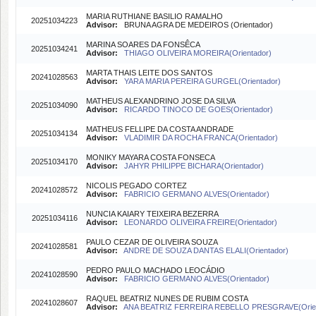
MARIA RUTHIANE BASILIO RAMALHO
20251034223
Advisor:
BRUNA AGRA DE MEDEIROS (Orientador)
MARINA SOARES DA FONSÊCA
20251034241
Advisor:
THIAGO OLIVEIRA MOREIRA(Orientador)
MARTA THAIS LEITE DOS SANTOS
20241028563
Advisor:
YARA MARIA PEREIRA GURGEL(Orientador)
MATHEUS ALEXANDRINO JOSE DA SILVA
20251034090
Advisor:
RICARDO TINOCO DE GOES(Orientador)
MATHEUS FELLIPE DA COSTA ANDRADE
20251034134
Advisor:
VLADIMIR DA ROCHA FRANCA(Orientador)
MONIKY MAYARA COSTA FONSECA
20251034170
Advisor:
JAHYR PHILIPPE BICHARA(Orientador)
NICOLIS PEGADO CORTEZ
20241028572
Advisor:
FABRICIO GERMANO ALVES(Orientador)
NUNCIA KAIARY TEIXEIRA BEZERRA
20251034116
Advisor:
LEONARDO OLIVEIRA FREIRE(Orientador)
PAULO CEZAR DE OLIVEIRA SOUZA
20241028581
Advisor:
ANDRE DE SOUZA DANTAS ELALI(Orientador)
PEDRO PAULO MACHADO LEOCÁDIO
20241028590
Advisor:
FABRICIO GERMANO ALVES(Orientador)
RAQUEL BEATRIZ NUNES DE RUBIM COSTA
20241028607
Advisor:
ANA BEATRIZ FERREIRA REBELLO PRESGRAVE(Orien