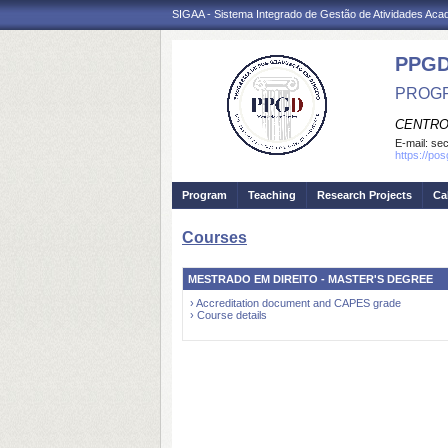
SIGAA - Sistema Integrado de Gestão de Atividades Ac
PPGD
PROGR
CENTRO
E-mail:
sec
https://po
Program
Teaching
Research Projects
Ca
Courses
MESTRADO EM DIREITO - MASTER'S DEGREE
› Accreditation document and CAPES grade
› Course details