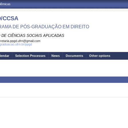
adêmicas
/CCSA
AMA DE PÓS-GRADUAÇÃO EM DIREITO
 DE CIÊNCIAS SOCIAIS APLICADAS
retaria.ppgd.ufrn@gmail.com
sgraduacao.ufrn.br/ppgd
lendar
Selection Processes
News
Documents
Other options