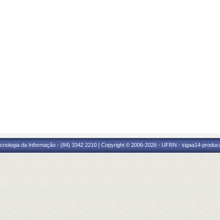
cnologia da Informação - (84) 3342 2210 | Copyright © 2006-2026 - UFRN - sigaa14-produca