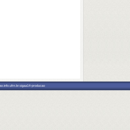
o.info.ufrn.br.sigaa14-producao