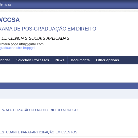
adêmicas
/CCSA
AMA DE PÓS-GRADUAÇÃO EM DIREITO
 DE CIÊNCIAS SOCIAIS APLICADAS
retaria.ppgd.ufrn@gmail.com
sgraduacao.ufrn.br/ppgd
lendar
Selection Processes
News
Documents
Other options
PARA UTILIZAÇÃO DO AUDITÓRIO DO NPJ/PGD
 ESTUDANTE PARA PARTICIPAÇÃO EM EVENTOS