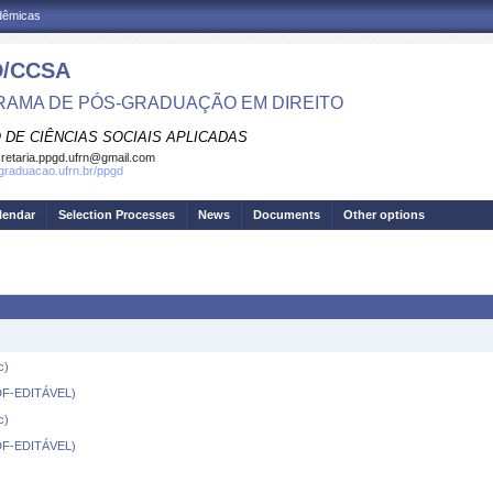
adêmicas
/CCSA
AMA DE PÓS-GRADUAÇÃO EM DIREITO
 DE CIÊNCIAS SOCIAIS APLICADAS
retaria.ppgd.ufrn@gmail.com
sgraduacao.ufrn.br/ppgd
lendar
Selection Processes
News
Documents
Other options
c)
(PDF-EDITÁVEL)
c)
(PDF-EDITÁVEL)