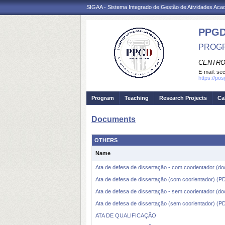
SIGAA - Sistema Integrado de Gestão de Atividades Ac
PPGD
PROGR
CENTRO
E-mail:
sec
https://po
Program
Teaching
Research Projects
Ca
Documents
OTHERS
Name
Ata de defesa de dissertação - com coorientador (do
Ata de defesa de dissertação (com coorientador) 
Ata de defesa de dissertação - sem coorientador (do
Ata de defesa de dissertação (sem coorientador) 
ATA DE QUALIFICAÇÃO