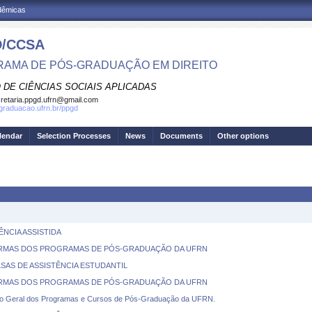
adêmicas
/CCSA
AMA DE PÓS-GRADUAÇÃO EM DIREITO
 DE CIÊNCIAS SOCIAIS APLICADAS
retaria.ppgd.ufrn@gmail.com
sgraduacao.ufrn.br/ppgd
lendar
Selection Processes
News
Documents
Other options
NCIA ASSISTIDA
ORMAS DOS PROGRAMAS DE PÓS-GRADUAÇÃO DA UFRN
SAS DE ASSISTÊNCIA ESTUDANTIL
ORMAS DOS PROGRAMAS DE PÓS-GRADUAÇÃO DA UFRN
Geral dos Programas e Cursos de Pós-Graduação da UFRN.