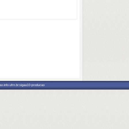
o.info.ufrn.br.sigaa10-producao