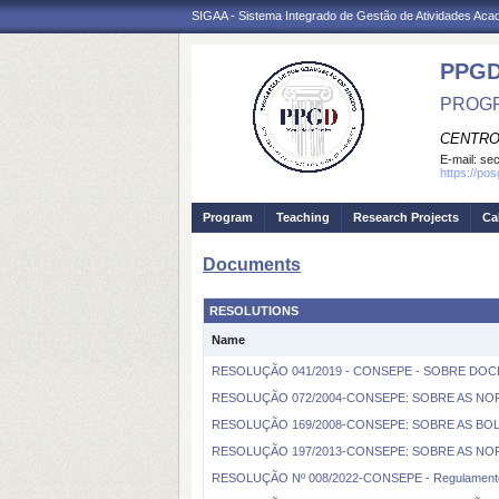
SIGAA - Sistema Integrado de Gestão de Atividades Ac
PPGD
PROGR
CENTRO
E-mail:
sec
https://po
Program
Teaching
Research Projects
Ca
Documents
RESOLUTIONS
Name
RESOLUÇÃO 041/2019 - CONSEPE - SOBRE DOCÊ
RESOLUÇÃO 072/2004-CONSEPE: SOBRE AS N
RESOLUÇÃO 169/2008-CONSEPE: SOBRE AS BOL
RESOLUÇÃO 197/2013-CONSEPE: SOBRE AS N
RESOLUÇÃO Nº 008/2022-CONSEPE - Regulamento 