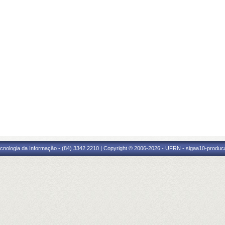
cnologia da Informação - (84) 3342 2210 | Copyright © 2006-2026 - UFRN - sigaa10-produca