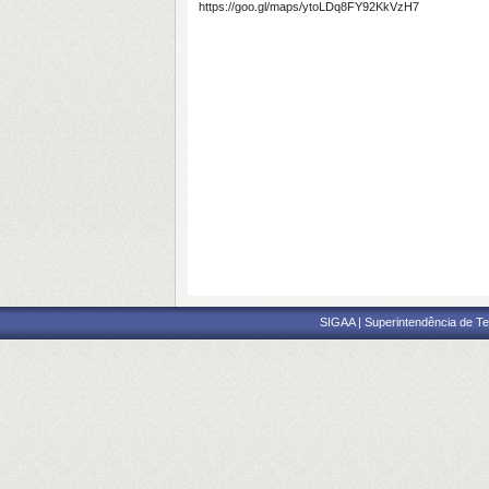
https://goo.gl/maps/ytoLDq8FY92KkVzH7
SIGAA | Superintendência de Te