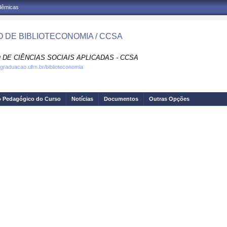
adêmicas
 DE BIBLIOTECONOMIA / CCSA
 DE CIÊNCIAS SOCIAIS APLICADAS - CCSA
.graduacao.ufrn.br/biblioteconomia
o Pedagógico do Curso
Notícias
Documentos
Outras Opções