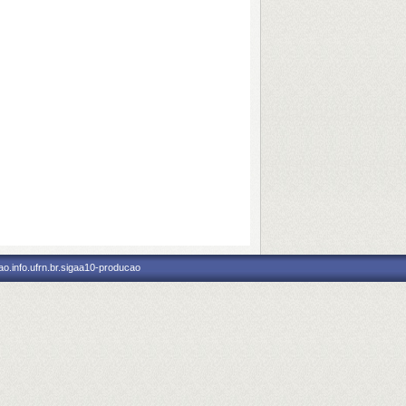
o.info.ufrn.br.sigaa10-producao