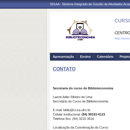
SIGAA - Sistema Integrado de Gestão de Atividades Ac
CURSO
CENTRO
http://www
Apresentação
Ensino
Calendário
Projet
CONTATO
Secretaria do curso de Biblioteconomia
Laerte Adler Ribeiro de Lima
Secretário do Curso de Biblioteconomia
E-mail: biblio@ccsa.ufrn.br
Celular institucional:
(84) 99193-6123
Telefone fixo: (84) 3215-3516
Localização da Coordenação do Curso: