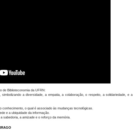
so de Biblioteconomia da UFRN:
simbolizando a diversidade, a empatia, a colaboração, o respeito, a solidariedade, e a
do conhecimento, o qual é associado às mudanças tecnológicas.
de e a ubiquidade da informação.
 a sabedoria, a amizade e o reforço da memória.
ARRAGO