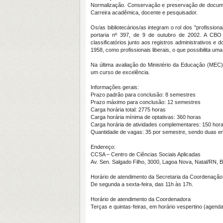
Normalização. Conservação e preservação de documen
Carreira acadêmica, docente e pesquisador.
Os/as bibliotecários/as integram o rol dos "profissi
portaria nº 397, de 9 de outubro de 2002. A CBO t
classificatórios junto aos registros administrativos e
1958, como profissionais liberais, o que possibilita u
Na última avaliação do Ministério da Educação (MEC)
um curso de excelência.
Informações gerais:
Prazo padrão para conclusão: 8 semestres
Prazo máximo para conclusão: 12 semestres
Carga horária total: 2775 horas
Carga horária mínima de optativas: 360 horas
Carga horária de atividades complementares: 150 hor
Quantidade de vagas: 35 por semestre, sendo
duas en
Endereço:
CCSA – Centro de Ciências Sociais Aplicadas
Av. Sen. Salgado Filho, 3000, Lagoa Nova, Natal/RN, 
Horário de atendimento da Secretaria da Coordenação
De segunda a sexta-feira, das 11h às 17h.
Horário de atendimento da Coordenadora
Terças e quintas-feiras, em horário vespertino (agend