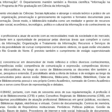
 da Informação". O Departamento mantém também a Revista científica "Informação na
o Programa de Pós-graduação em Ciência da Informação.
nto vinculado às Ciências Sociais Aplicadas e abrange o estudo teórico e prático de um
, organização, preservação e gerenciamento de suportes e formatos documentais para
informação. Deste modo, o bibliotecário trabalha como um mediador e gestor de recursos
lor social, econômico, tecnológico, político e cultural da informação e do conhecimento na
cita o profissional a atuar de acordo com as necessidades reais da sociedade e do mercado,
ante tem a oportunidade de perpassar pelas diversas áreas que compõem o curso:
ia da Informação; Organização e Tratamento da Informação; Recursos e Serviços de
da possibilidade de cursar componentes curriculares eletivos, os quais estão vinculados
o Rio Grande do Norte. É previsto também o cumprimento de estágio supervisionado
no) concentra-se em desenvolver de modo reflexivo e crítico diversos conhecimentos,
competências estão: competência de comunicação e expressão; competências técnico-
ias ético-políticas. Ao longo do curso de Biblioteconomia os discentes têm também a
, pesquisa e extensão. É possibilitado ainda a oferta de bolsas e de estágios ao longo da
nvolvidos pelos alunos estão: Bibliocena, Bibliocanto, CineBiblio, BiblioWeek, Clube de
rso de Biblioteconomia possui o seu próprio Centro Acadêmico, nomeado de Centro Acadêmico
tes e serve como fórum de representação e debates.
 4.084/62, portanto, com mais de sessenta anos de sua regulamentação. A profissão é
ral de Biblioteconomia (CFB) e pelos Conselhos Regionais de Biblioteconomia (CRB), em
gumas possibilidades de atuação profissional: Bibliotecas em geral (públicas, escolares,
. Bibliotecas digitais, eletrônicas e virtuais. Centro de documentação. Centros de memória.
rias. Gestão de Repositórios institucionais. Periódicos. Políticas públicas. Gestão da
mação. Bases de dados. Provedores de internet e rede social. Indexação de documentos.