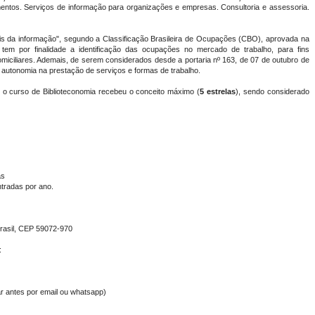
tos. Serviços de informação para organizações e empresas. Consultoria e assessoria.
onais da informação", segundo a Classificação Brasileira de Ocupações (CBO), aprovada na
em por finalidade a identificação das ocupações no mercado de trabalho, para fins
 domiciliares. Ademais, de serem considerados desde a portaria nº 163, de 07 de outubro de
ma autonomia na prestação de serviços e formas de trabalho.
 o curso de Biblioteconomia recebeu o conceito máximo (
5 estrelas
), sendo considerado
as
tradas por ano.
Brasil, CEP 59072-970
:
ar antes por email ou whatsapp)