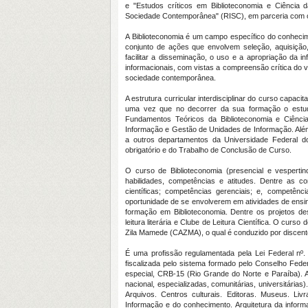
e "Estudos críticos em Biblioteconomia e Ciência
Sociedade Contemporânea" (RISC), em parceria com 
A Biblioteconomia é um campo específico do conhecime
conjunto de ações que envolvem seleção, aquisição
facilitar a disseminação, o uso e a apropriação da 
informacionais, com vistas a compreensão crítica do va
sociedade contemporânea.
A estrutura curricular interdisciplinar do curso capa
uma vez que no decorrer da sua formação o estud
Fundamentos Teóricos da Biblioteconomia e Ciênc
Informação e Gestão de Unidades de Informação. Além 
a outros departamentos da Universidade Federal d
obrigatório e do Trabalho de Conclusão de Curso.
O curso de Biblioteconomia (presencial e vesperti
habilidades, competências e atitudes. Dentre as 
científicas; competências gerenciais; e, competênc
oportunidade de se envolverem em atividades de ensino
formação em Biblioteconomia. Dentre os projetos dese
leitura literária e Clube de Leitura Científica. O cu
Zila Mamede (CAZMA), o qual é conduzido por discen
É uma profissão regulamentada pela Lei Federal nº.
fiscalizada pelo sistema formado pelo Conselho Fede
especial, CRB-15 (Rio Grande do Norte e Paraíba). Al
nacional, especializadas, comunitárias, universitárias)
Arquivos. Centros culturais. Editoras. Museus. Livra
Informação e do conhecimento. Arquitetura da infor