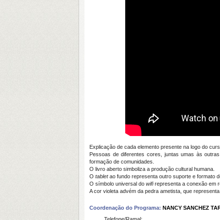
Explicação de cada elemento presente na logo do cur
Pessoas de diferentes cores, juntas umas às outras, 
formação de comunidades.
O livro aberto simboliza a produção cultural humana.
O
tablet
ao fundo representa outro suporte e formato 
O símbolo universal do
wifi
representa a conexão em re
A cor violeta advém da pedra ametista, que representa
Coordenação do Programa:
NANCY SANCHEZ T
Telefone/Ramal: