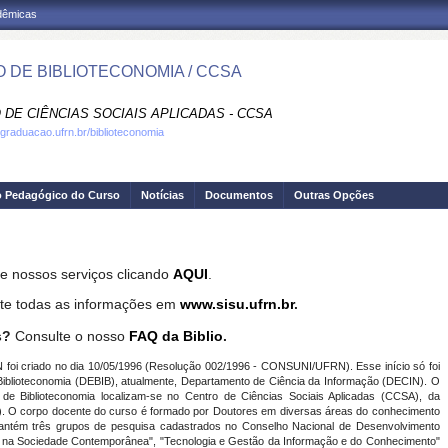
adêmicas
 DE BIBLIOTECONOMIA / CCSA
 DE CIÊNCIAS SOCIAIS APLICADAS - CCSA
.graduacao.ufrn.br/biblioteconomia
o Pedagógico do Curso
Notícias
Documentos
Outras Opções
e nossos serviços clicando
AQUI
.
te todas as informações em
www.sisu.ufrn.br
.
s?
Consulte o nosso
FAQ da Biblio
.
foi criado no dia 10/05/1996 (Resolução 002/1996 - CONSUNI/UFRN). Esse início só foi
Biblioteconomia (DEBIB), atualmente, Departamento de Ciência da Informação (DECIN). O
e Biblioteconomia localizam-se no Centro de Ciências Sociais Aplicadas (CCSA), da
. O corpo docente do curso é formado por Doutores em diversas áreas do conhecimento
ntém três grupos de pesquisa cadastrados no Conselho Nacional de Desenvolvimento
ão na Sociedade Contemporânea", "Tecnologia e Gestão da Informação e do Conhecimento"