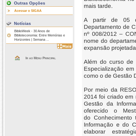
Outras Opções
mais tarde.
Acessar o SIGAA
A partir de 05 
Notícias
Departamento de Ci
BiblioWeek - 30 Anos de
nº 008/2012 – CON
Biblioteconomia: Entre Memórias e
Horizontes | Semana ...
nome do departamen
expansão projetada
Ir ao Menu Principal
Além do curso de 
Especialização em
como o de Gestão 
Por meio da RES
2014 foi criado em
Gestão da Inform
oferecido o Mes
do Conhecimento 
Informação e do 
elaborar estrat