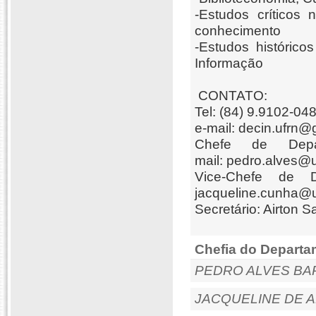
-Estudos críticos
conhecimento
-Estudos histórico
Informação
CONTATO:
Tel: (84) 9.9102-04
e-mail
: decin.ufrn@
Chefe de Depa
mail: pedro.alves@u
Vice-Chefe de D
jacqueline.cunha@u
Secretário
: Airton S
Chefia do Departa
PEDRO ALVES BA
JACQUELINE DE 