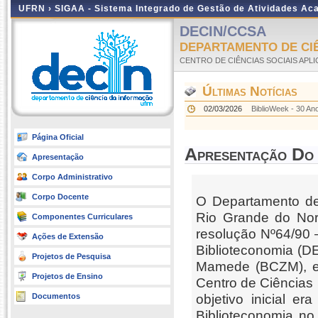
UFRN ›
SIGAA - Sistema Integrado de Gestão de Atividades A
DECIN/CCSA
DEPARTAMENTO DE CI
CENTRO DE CIÊNCIAS SOCIAIS APL
Últimas Notícias
02/03/2026
BiblioWeek - 30 An
Página Oficial
Apresentação Do
Apresentação
Corpo Administrativo
Corpo Docente
O Departamento de
Rio Grande do Nor
Componentes Curriculares
resolução Nº64/90
Ações de Extensão
Biblioteconomia (DE
Projetos de Pesquisa
Mamede (BCZM), em
Projetos de Ensino
Centro de Ciências 
Documentos
objetivo inicial e
Biblioteconomia no