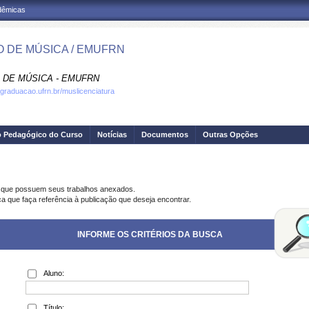
adêmicas
 DE MÚSICA / EMUFRN
 DE MÚSICA - EMUFRN
.graduacao.ufrn.br/muslicenciatura
o Pedagógico do Curso
Notícias
Documentos
Outras Opções
s que possuem seus trabalhos anexados.
ca que faça referência à publicação que deseja encontrar.
INFORME OS CRITÉRIOS DA BUSCA
Aluno:
Título: