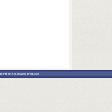
o.info.ufrn.br.sigaa07-producao