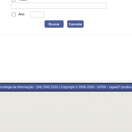
Ano:
cnologia da Informação - (84) 3342 2210 | Copyright © 2006-2026 - UFRN - sigaa07-produca