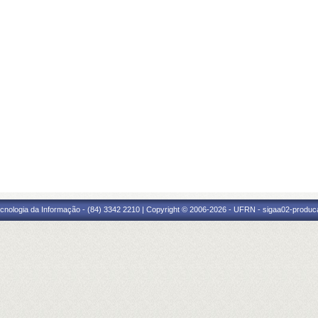
cnologia da Informação - (84) 3342 2210 | Copyright © 2006-2026 - UFRN - sigaa02-produca