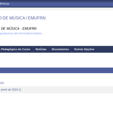
adêmicas
 DE MÚSICA / EMUFRN
 DE MÚSICA - EMUFRN
.graduacao.ufrn.br/muslicenciatura
o Pedagógico do Curso
Notícias
Documentos
Outras Opções
029
artir de 2024.1)