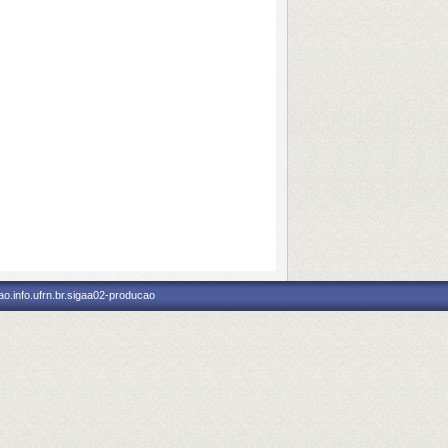
o.info.ufrn.br.sigaa02-producao