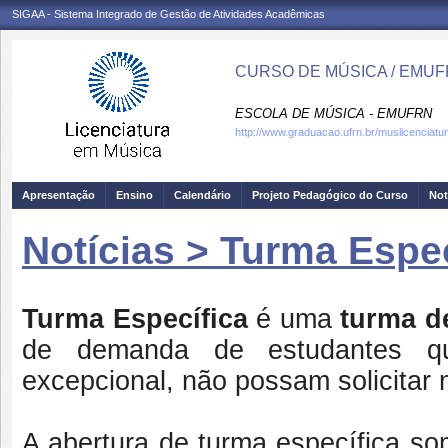
SIGAA - Sistema Integrado de Gestão de Atividades Acadêmicas
CURSO DE MÚSICA / EMU
ESCOLA DE MÚSICA - EMUFRN
http://www.graduacao.ufrn.br/muslicenciatu
Apresentação
Ensino
Calendário
Projeto Pedagógico do Curso
Not
Notícias > Turma Espec
Turma Específica
é uma
turma de
de demanda de estudantes qu
excepcional, não possam solicitar 
A abertura de turma específica so