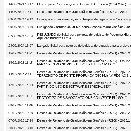
14/08/2024 19:17
Eleição para Coordenação do Curso de Geofísica (2024-2026) - 
14/08/2024 19:11
Defesa de Relatório de Graduação em Geofísica (RGG) - 2024.
09/04/2024 19:12
Consepe aprova atualização do Projeto Pedagógico do Curso Su
09/04/2024 18:49
Divulgação Cartilhas da UFRN sobre Assédio Moral, Assédio Sexua
RESULTADO do Edital para seleção de bolsista de Pesquisa Hidroge
07/03/2024 17:06
Aquífero Barreiras em á
28/02/2024 16:27
Lançado Edital para seleção de bolsista de pesquisa para projeto
15/12/2023 11:51
Defesa de Relatório de Graduação em Geofísica (RGG) - 2023.
Defesa de Relatório de Graduação em Geofísica (RGG) - On-l
15/12/2023 11:15
PARA A REGIÃO NORDESTE DO BRASIL DO ANO..."
Defesa de Relatório de Graduação em Geofísica (RGG) - 20
14/12/2023 20:17
TERREMOTO DE FONTE PROFUNDA (596 KM) NA REGIÃOS ..
Defesa de Relatório de Graduação em Geofísica (RGG) - 202
12/12/2023 14:44
PARTIR DO USO DE SOFTWARE ESPECIALISTA",
Defesa de Relatório de Graduação em Geofísica (RGG) - 20
08/12/2023 11:11
PROTÓTIPO DE SISMÓGRAFO QUE CONVERTE PULSO..."
08/12/2023 11:06
Defesa de Relatório de Graduação em Geofísica (RGG) - 2023
01/12/2023 19:30
Defesa de Relatório de Graduação em Geofísica (RGG) - 2023.2
07/07/2023 17:28
Defesa de Relatório de Graduação em Geofísica (RGG) - 2023.
30/06/2023 18:10
Defesa de Relatório de Graduação em Geofísica (RGG) - 202