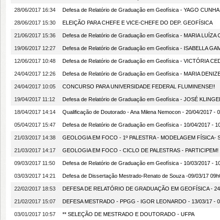
28/06/2017 16:34
Defesa de Relatório de Graduação em Geofísica - YAGO CUNHA - 2
28/06/2017 15:30
ELEIÇÃO PARA CHEFE E VICE-CHEFE DO DEP. GEOFÍSICA
21/06/2017 15:36
Defesa de Relatório de Graduação em Geofísica - MARIA LUÍZA C
19/06/2017 12:27
Defesa de Relatório de Graduação em Geofísica - ISABELLA GAMA 
12/06/2017 10:48
Defesa de Relatório de Graduação em Geofísica - VICTÓRIA CEDRA
24/04/2017 12:26
Defesa de Relatório de Graduação em Geofísica - MARIA DENIZE -
24/04/2017 10:05
CONCURSO PARA UNIVERSIDADE FEDERAL FLUMINENSE!!
19/04/2017 11:12
Defesa de Relatório de Graduação em Geofísica - JOSÉ KLINGER -
18/04/2017 14:14
Qualificação de Doutorado - Ana Milena Nemocon - 20/04/2017 - 0
05/04/2017 15:47
Defesa de Relatório de Graduação em Geofísica - 10/04/2017 - 1
21/03/2017 14:38
GEOLOGIA EM FOCO - 1º PALESTRA - MODELAGEM FÍSICA- SE
21/03/2017 14:17
GEOLOGIA EM FOCO - CICLO DE PALESTRAS - PARTICIPEM! 
09/03/2017 11:50
Defesa de Relatório de Graduação em Geofísica - 10/03/2017 - 1
03/03/2017 14:21
Defesa de Dissertação Mestrado-Renato de Souza -09/03/17 09h00
22/02/2017 18:53
DEFESA DE RELATÓRIO DE GRADUAÇÃO EM GEOFÍSICA - 24/0
21/02/2017 15:07
DEFESA MESTRADO - PPGG - IGOR LEONARDO - 13/03/17 - 09h0
03/01/2017 10:57
** SELEÇÃO DE MESTRADO E DOUTORADO - UFPA