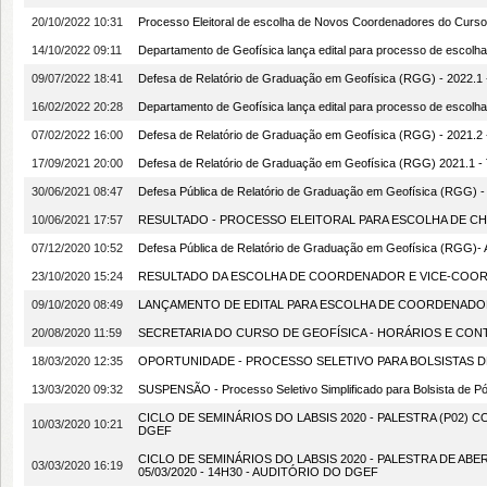
20/10/2022 10:31
Processo Eleitoral de escolha de Novos Coordenadores do Cur
14/10/2022 09:11
Departamento de Geofísica lança edital para processo de esco
09/07/2022 18:41
Defesa de Relatório de Graduação em Geofísica (RGG) - 2022.1
16/02/2022 20:28
Departamento de Geofísica lança edital para processo de esco
07/02/2022 16:00
Defesa de Relatório de Graduação em Geofísica (RGG) - 2021.
17/09/2021 20:00
Defesa de Relatório de Graduação em Geofísica (RGG) 2021.1
30/06/2021 08:47
Defesa Pública de Relatório de Graduação em Geofísica (RG
10/06/2021 17:57
RESULTADO - PROCESSO ELEITORAL PARA ESCOLHA DE CHE
07/12/2020 10:52
Defesa Pública de Relatório de Graduação em Geofísica (RGG)
23/10/2020 15:24
RESULTADO DA ESCOLHA DE COORDENADOR E VICE-COORD
09/10/2020 08:49
LANÇAMENTO DE EDITAL PARA ESCOLHA DE COORDENADOR
20/08/2020 11:59
SECRETARIA DO CURSO DE GEOFÍSICA - HORÁRIOS E CON
18/03/2020 12:35
OPORTUNIDADE - PROCESSO SELETIVO PARA BOLSISTAS DE
13/03/2020 09:32
SUSPENSÃO - Processo Seletivo Simplificado para Bolsista de Pós-
CICLO DE SEMINÁRIOS DO LABSIS 2020 - PALESTRA (P02) C
10/03/2020 10:21
DGEF
CICLO DE SEMINÁRIOS DO LABSIS 2020 - PALESTRA DE ABERTU
03/03/2020 16:19
05/03/2020 - 14H30 - AUDITÓRIO DO DGEF