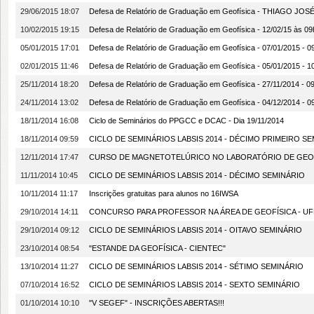
29/06/2015 18:07
Defesa de Relatório de Graduação em Geofísica - THIAGO JOSÉ 
10/02/2015 19:15
Defesa de Relatório de Graduação em Geofísica - 12/02/15 às 
05/01/2015 17:01
Defesa de Relatório de Graduação em Geofísica - 07/01/2015 
02/01/2015 11:46
Defesa de Relatório de Graduação em Geofísica - 05/01/2015 
25/11/2014 18:20
Defesa de Relatório de Graduação em Geofísica - 27/11/2014 -
24/11/2014 13:02
Defesa de Relatório de Graduação em Geofísica - 04/12/2014 - 09:
18/11/2014 16:08
Ciclo de Seminários do PPGCC e DCAC - Dia 19/11/2014
18/11/2014 09:59
CICLO DE SEMINÁRIOS LABSIS 2014 - DÉCIMO PRIMEIRO S
12/11/2014 17:47
CURSO DE MAGNETOTELÚRICO NO LABORATÓRIO DE GEOF
11/11/2014 10:45
CICLO DE SEMINÁRIOS LABSIS 2014 - DÉCIMO SEMINÁRIO
10/11/2014 11:17
Inscrições gratuitas para alunos no 16IWSA
29/10/2014 14:11
CONCURSO PARA PROFESSOR NA ÁREA DE GEOFÍSICA - UF
29/10/2014 09:12
CICLO DE SEMINÁRIOS LABSIS 2014 - OITAVO SEMINÁRIO
23/10/2014 08:54
"ESTANDE DA GEOFÍSICA - CIENTEC"
13/10/2014 11:27
CICLO DE SEMINÁRIOS LABSIS 2014 - SÉTIMO SEMINÁRIO
07/10/2014 16:52
CICLO DE SEMINÁRIOS LABSIS 2014 - SEXTO SEMINÁRIO
01/10/2014 10:10
"V SEGEF" - INSCRIÇÕES ABERTAS!!!