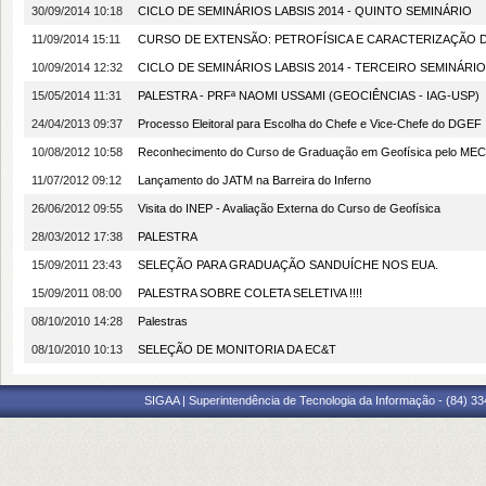
30/09/2014 10:18
CICLO DE SEMINÁRIOS LABSIS 2014 - QUINTO SEMINÁRIO
11/09/2014 15:11
CURSO DE EXTENSÃO: PETROFÍSICA E CARACTERIZAÇÃO
10/09/2014 12:32
CICLO DE SEMINÁRIOS LABSIS 2014 - TERCEIRO SEMINÁRIO
15/05/2014 11:31
PALESTRA - PRFª NAOMI USSAMI (GEOCIÊNCIAS - IAG-USP)
24/04/2013 09:37
Processo Eleitoral para Escolha do Chefe e Vice-Chefe do DGEF
10/08/2012 10:58
Reconhecimento do Curso de Graduação em Geofísica pelo MEC
11/07/2012 09:12
Lançamento do JATM na Barreira do Inferno
26/06/2012 09:55
Visita do INEP - Avaliação Externa do Curso de Geofísica
28/03/2012 17:38
PALESTRA
15/09/2011 23:43
SELEÇÃO PARA GRADUAÇÃO SANDUÍCHE NOS EUA.
15/09/2011 08:00
PALESTRA SOBRE COLETA SELETIVA !!!!
08/10/2010 14:28
Palestras
08/10/2010 10:13
SELEÇÃO DE MONITORIA DA EC&T
SIGAA | Superintendência de Tecnologia da Informação - (84) 3