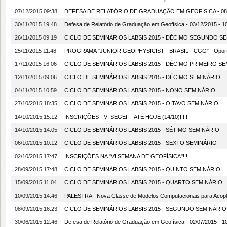
07/12/2015 09:38
DEFESA DE RELATÓRIO DE GRADUAÇÃO EM GEOFÍSICA - 08/1
30/11/2015 19:48
Defesa de Relatório de Graduação em Geofísica - 03/12/2015 - 
26/11/2015 09:19
CICLO DE SEMINÁRIOS LABSIS 2015 - DÉCIMO SEGUNDO S
25/11/2015 11:48
PROGRAMA "JUNIOR GEOPHYSICIST - BRASIL - CGG" - Oportu
17/11/2015 16:06
CICLO DE SEMINÁRIOS LABSIS 2015 - DÉCIMO PRIMEIRO S
12/11/2015 09:06
CICLO DE SEMINÁRIOS LABSIS 2015 - DÉCIMO SEMINÁRIO
04/11/2015 10:59
CICLO DE SEMINÁRIOS LABSIS 2015 - NONO SEMINÁRIO
27/10/2015 18:35
CICLO DE SEMINÁRIOS LABSIS 2015 - OITAVO SEMINÁRIO
14/10/2015 15:12
INSCRIÇÕES - VI SEGEF - ATÉ HOJE (14/10)!!!!!
14/10/2015 14:05
CICLO DE SEMINÁRIOS LABSIS 2015 - SÉTIMO SEMINÁRIO
06/10/2015 10:12
CICLO DE SEMINÁRIOS LABSIS 2015 - SEXTO SEMINÁRIO
02/10/2015 17:47
INSCRIÇÕES NA "VI SEMANA DE GEOFÍSICA"!!!
28/09/2015 17:48
CICLO DE SEMINÁRIOS LABSIS 2015 - QUINTO SEMINÁRIO
15/09/2015 11:04
CICLO DE SEMINÁRIOS LABSIS 2015 - QUARTO SEMINÁRIO
10/09/2015 14:46
PALESTRA - Nova Classe de Modelos Computacionais para Acopla
08/09/2015 16:23
CICLO DE SEMINÁRIOS LABSIS 2015 - SEGUNDO SEMINÁRIO!
30/06/2015 12:46
Defesa de Relatório de Graduação em Geofísica - 02/07/2015 - 