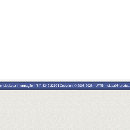
cnologia da Informação - (84) 3342 2210 | Copyright © 2006-2026 - UFRN - sigaa03-produca