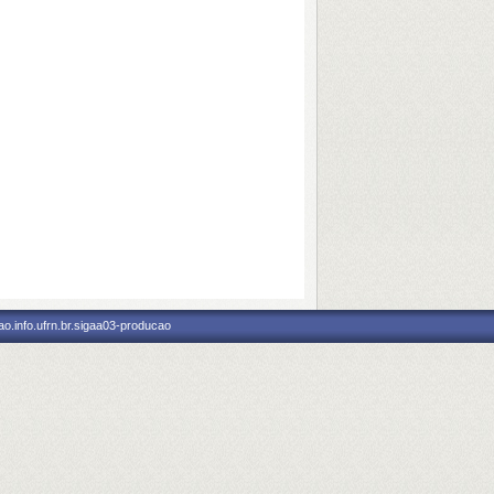
o.info.ufrn.br.sigaa03-producao