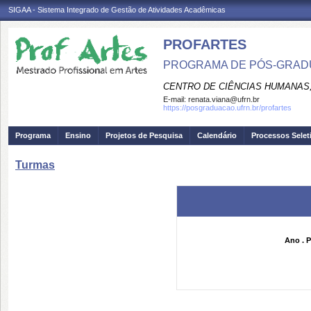
SIGAA - Sistema Integrado de Gestão de Atividades Acadêmicas
PROFARTES
PROGRAMA DE PÓS-GRADU
CENTRO DE CIÊNCIAS HUMANAS,
E-mail:
renata.viana@ufrn.br
https://posgraduacao.ufrn.br/profartes
Programa
Ensino
Projetos de Pesquisa
Calendário
Processos Selet
Turmas
Ano . P