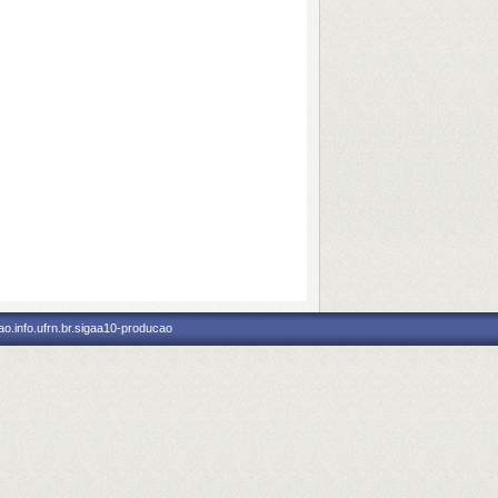
o.info.ufrn.br.sigaa10-producao