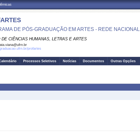
adêmicas
FARTES
AMA DE PÓS-GRADUAÇÃO EM ARTES - REDE NACIONAL
 DE CIÊNCIAS HUMANAS, LETRAS E ARTES
ata.viana@ufrn.br
sgraduacao.ufrn.br/profartes
Calendário
Processos Seletivos
Notícias
Documentos
Outras Opções