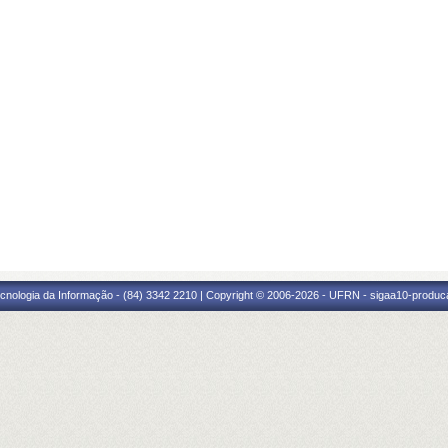
cnologia da Informação - (84) 3342 2210 | Copyright © 2006-2026 - UFRN - sigaa10-produca