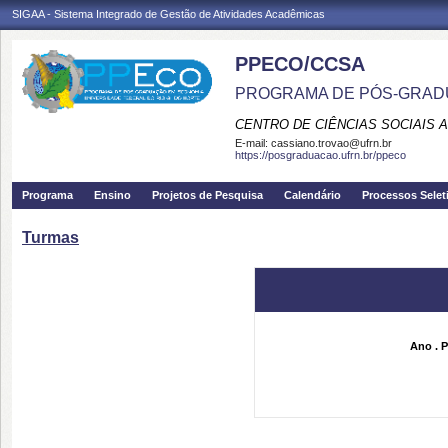
SIGAA - Sistema Integrado de Gestão de Atividades Acadêmicas
PPECO/CCSA
PROGRAMA DE PÓS-GRAD
CENTRO DE CIÊNCIAS SOCIAIS 
E-mail:
cassiano.trovao@ufrn.br
https://posgraduacao.ufrn.br/ppeco
Programa
Ensino
Projetos de Pesquisa
Calendário
Processos Selet
Turmas
Ano . P