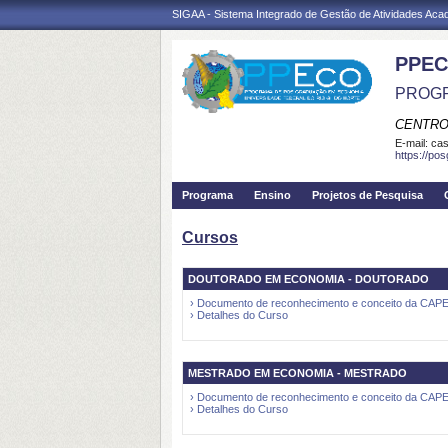
SIGAA - Sistema Integrado de Gestão de Atividades Ac
PPEC
PROGR
CENTRO
E-mail:
cas
https://po
Programa
Ensino
Projetos de Pesquisa
Cursos
DOUTORADO EM ECONOMIA - DOUTORADO
› Documento de reconhecimento e conceito da CAP
› Detalhes do Curso
MESTRADO EM ECONOMIA - MESTRADO
› Documento de reconhecimento e conceito da CAP
› Detalhes do Curso