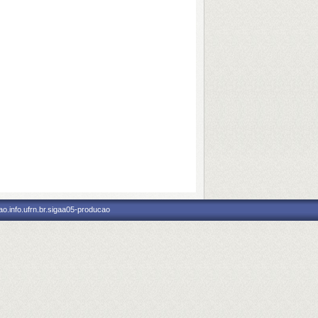
o.info.ufrn.br.sigaa05-producao