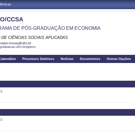
adêmicas
O/CCSA
AMA DE PÓS-GRADUAÇÃO EM ECONOMIA
 DE CIÊNCIAS SOCIAIS APLICADAS
siano.trovao@ufrn.br
sgraduacao.ufrn.br/ppeco
Calendário
Processos Seletivos
Notícias
Documentos
Outras Opções
ES
ES