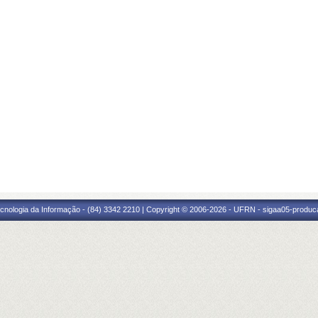
cnologia da Informação - (84) 3342 2210 | Copyright © 2006-2026 - UFRN - sigaa05-produca