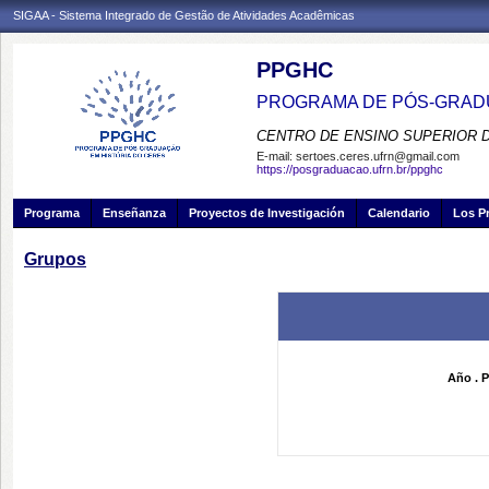
SIGAA - Sistema Integrado de Gestão de Atividades Acadêmicas
PPGHC
PROGRAMA DE PÓS-GRADU
CENTRO DE ENSINO SUPERIOR 
E-mail:
sertoes.ceres.ufrn@gmail.com
https://posgraduacao.ufrn.br/ppghc
Programa
Enseñanza
Proyectos de Investigación
Calendario
Los P
Grupos
Año . P