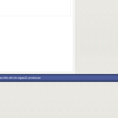
o.info.ufrn.br.sigaa11-producao