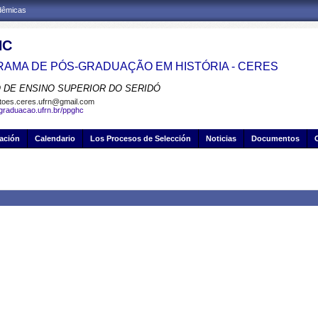
adêmicas
HC
AMA DE PÓS-GRADUAÇÃO EM HISTÓRIA - CERES
 DE ENSINO SUPERIOR DO SERIDÓ
toes.ceres.ufrn@gmail.com
sgraduacao.ufrn.br/ppghc
gación
Calendario
Los Procesos de Selección
Noticias
Documentos