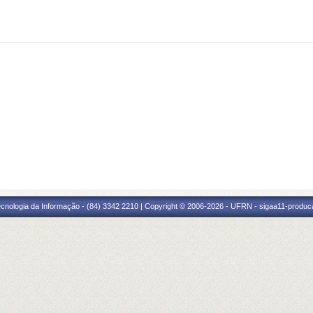
cnologia da Informação - (84) 3342 2210 | Copyright © 2006-2026 - UFRN - sigaa11-produca