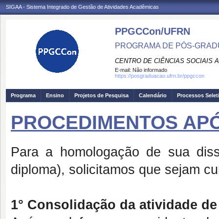
SIGAA - Sistema Integrado de Gestão de Atividades Acadêmicas
PPGCCon/UFRN
PROGRAMA DE PÓS-GRADU
CENTRO DE CIÊNCIAS SOCIAIS 
E-mail:
Não informado
https://posgraduacao.ufrn.br/ppgccon
Programa
Ensino
Projetos de Pesquisa
Calendário
Processos Selet
PROCEDIMENTOS AP
Para a homologação de sua disser
diploma), solicitamos que sejam c
1° Consolidação da atividade de