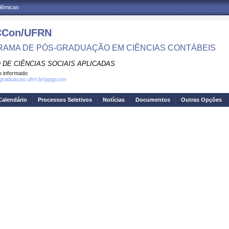
adêmicas
Con/UFRN
AMA DE PÓS-GRADUAÇÃO EM CIÊNCIAS CONTÁBEIS
 DE CIÊNCIAS SOCIAIS APLICADAS
 informado
sgraduacao.ufrn.br/ppgccon
Calendário
Processos Seletivos
Notícias
Documentos
Outras Opções