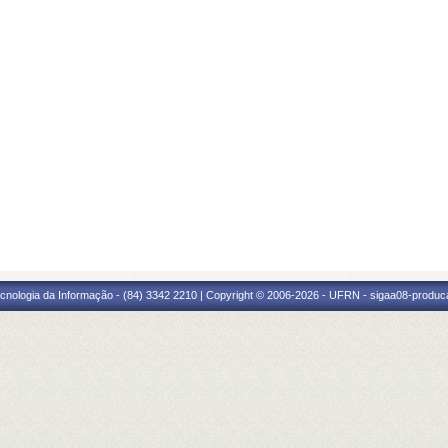
cnologia da Informação - (84) 3342 2210 | Copyright © 2006-2026 - UFRN - sigaa08-produca