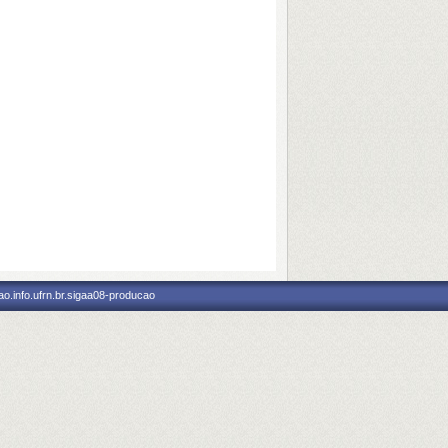
o.info.ufrn.br.sigaa08-producao