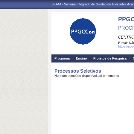
SIGAA - Sistema Integrado de Gestão de Atividades Ac
PPGC
PROGR
CENTRO
E-mail:
Não
https://po
Programa
Ensino
Projetos de Pesquisa
Processos Seletivos
Nenhum conteúdo disponível até o momento