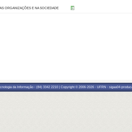
NAS ORGANIZAÇÕES E NA SOCIEDADE
cnologia da Informação - (84) 3342 2210 | Copyright © 2006-2026 - UFRN - sigaa04-produca