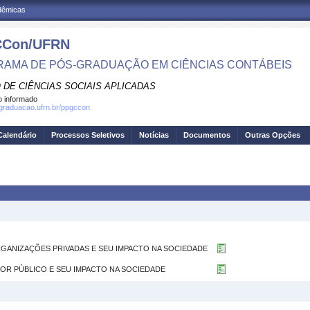
adêmicas
Con/UFRN
AMA DE PÓS-GRADUAÇÃO EM CIÊNCIAS CONTÁBEIS
 DE CIÊNCIAS SOCIAIS APLICADAS
 informado
sgraduacao.ufrn.br/ppgccon
Calendário
Processos Seletivos
Notícias
Documentos
Outras Opções
ORGANIZAÇÕES PRIVADAS E SEU IMPACTO NA SOCIEDADE
ETOR PÚBLICO E SEU IMPACTO NA SOCIEDADE