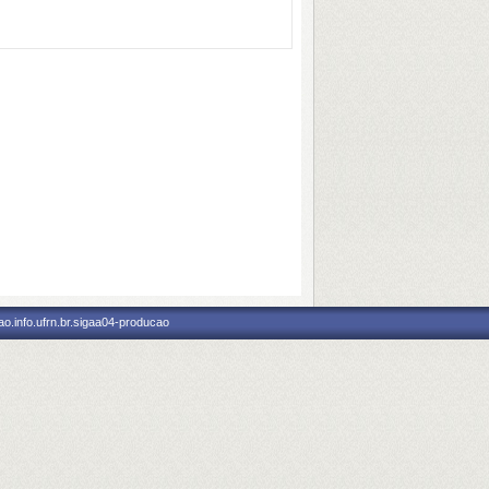
o.info.ufrn.br.sigaa04-producao