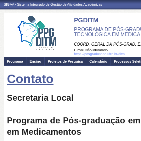
SIGAA - Sistema Integrado de Gestão de Atividades Acadêmicas
PGDITM
PROGRAMA DE PÓS-GRAD
TECNOLÓGICA EM MEDIC
COORD. GERAL DA PÓS-GRAD. E
E-mail:
Não informado
https://posgraduacao.ufrn.br/ditm
Programa
Ensino
Projetos de Pesquisa
Calendário
Processos Selet
Contato
Secretaria Local
Programa de Pós-graduação em 
em Medicamentos