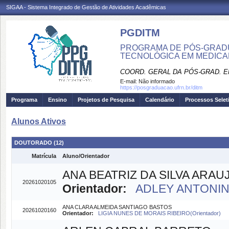
SIGAA - Sistema Integrado de Gestão de Atividades Acadêmicas
PGDITM
PROGRAMA DE PÓS-GRAD
TECNOLÓGICA EM MEDIC
COORD. GERAL DA PÓS-GRAD. E
E-mail:
Não informado
https://posgraduacao.ufrn.br/ditm
Programa
Ensino
Projetos de Pesquisa
Calendário
Processos Selet
Alunos Ativos
DOUTORADO (12)
Matrícula
Aluno/Orientador
ANA BEATRIZ DA SILVA ARAU
20261020105
Orientador:
ADLEY ANTONINI
ANA CLARA ALMEIDA SANTIAGO BASTOS
20261020160
Orientador:
LIGIA NUNES DE MORAIS RIBEIRO(Orientador)