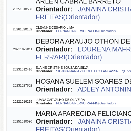
ARLEN CABRAL BARRETO
Orientador:
JANAINA CRISTI
20251010580
FREITAS(Orientador)
CLEANNE CESARIO LIMA
20261020132
Orientador:
FERNANDA NERVO RAFFIN(Orientador)
DEBORA ARAUJO OTHON DE
Orientador:
LOURENA MAFRA
20231027811
FERRARI(Orientador)
ELAINE CRISTINE SOUZA DA SILVA
20231012416
Orientador:
SILVANA MARIA ZUCOLOTTO LANGASSNER(Orien
HOSANA SUELEM SOARES D
20231027802
Orientador:
ADLEY ANTONINI
LUANA CARVALHO DE OLIVEIRA
20221016215
Orientador:
FERNANDA NERVO RAFFIN(Orientador)
MARIA APARECIDA FELICIAN
Orientador:
JANAINA CRISTI
20251010590
FREITAS(Orientador)